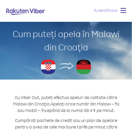
Autentificare
Togg
navig
Cum puteți apela în Malawi
din Croaţia
Cu Viber Out, puteți efectua apeluri de calitate către
Malawi din Croaţia.
Apelați orice număr din Malawi – fix
sau mobil! – începând de la numai 59.4 ¢ pe minut.
Cumpărați pachete de credit sau un plan de apelare
pentru a avea de cele mai bune tarife pe minut către