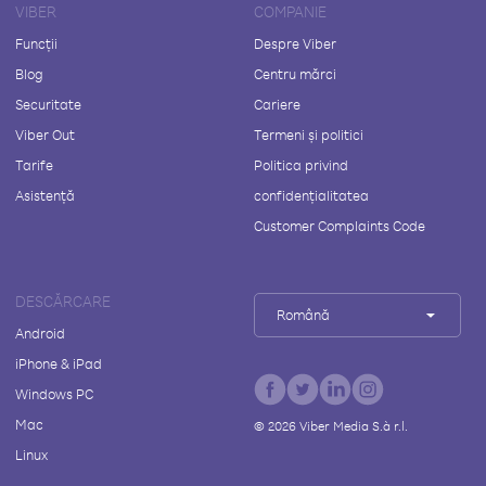
VIBER
COMPANIE
Funcții
Despre Viber
Blog
Centru mărci
Securitate
Cariere
Viber Out
Termeni și politici
Tarife
Politica privind
Asistență
confidențialitatea
Customer Complaints Code
DESCĂRCARE
Română
Android
iPhone & iPad
Windows PC
Mac
©
2026
Viber Media S.à r.l.
Linux