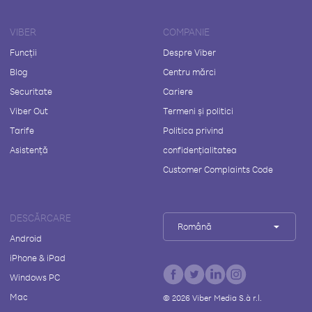
VIBER
COMPANIE
Funcții
Despre Viber
Blog
Centru mărci
Securitate
Cariere
Viber Out
Termeni și politici
Tarife
Politica privind
Asistență
confidențialitatea
Customer Complaints Code
DESCĂRCARE
Română
Android
iPhone & iPad
Windows PC
Mac
©
2026
Viber Media S.à r.l.