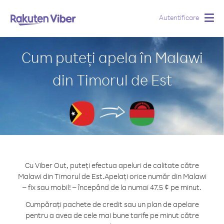
Autentificare
Togg
navig
Cum puteți apela în Malawi
din Timorul de Est
Cu Viber Out, puteți efectua apeluri de calitate către
Malawi din Timorul de Est.
Apelați orice număr din Malawi
– fix sau mobil! – începând de la numai 47.5 ¢ pe minut.
Cumpărați pachete de credit sau un plan de apelare
pentru a avea de cele mai bune tarife pe minut către