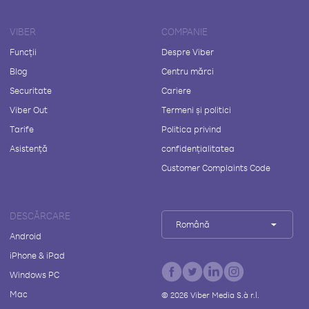
VIBER
COMPANIE
Funcții
Despre Viber
Blog
Centru mărci
Securitate
Cariere
Viber Out
Termeni și politici
Tarife
Politica privind
Asistență
confidențialitatea
Customer Complaints Code
DESCĂRCARE
Română
Android
iPhone & iPad
Windows PC
Mac
©
2026
Viber Media S.à r.l.