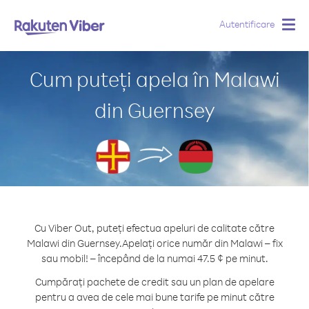
Autentificare
Togg
navig
Cum puteți apela în Malawi
din Guernsey
Cu Viber Out, puteți efectua apeluri de calitate către
Malawi din Guernsey.
Apelați orice număr din Malawi – fix
sau mobil! – începând de la numai 47.5 ¢ pe minut.
Cumpărați pachete de credit sau un plan de apelare
pentru a avea de cele mai bune tarife pe minut către