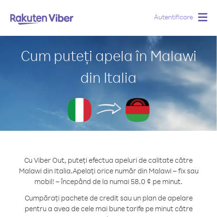
Autentificare
Togg
navig
Cum puteți apela în Malawi
din Italia
Cu Viber Out, puteți efectua apeluri de calitate către
Malawi din Italia.
Apelați orice număr din Malawi – fix sau
mobil! – începând de la numai 58.0 ¢ pe minut.
Cumpărați pachete de credit sau un plan de apelare
pentru a avea de cele mai bune tarife pe minut către