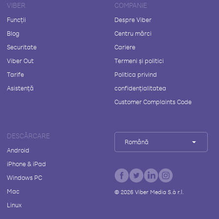
VIBER
COMPANIE
Funcții
Despre Viber
Blog
Centru mărci
Securitate
Cariere
Viber Out
Termeni și politici
Tarife
Politica privind
Asistență
confidențialitatea
Customer Complaints Code
DESCĂRCARE
Română
Android
iPhone & iPad
Windows PC
Mac
©
2026
Viber Media S.à r.l.
Linux