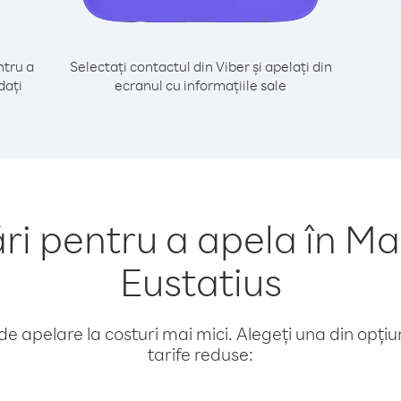
tru a
Selectați contactul din Viber și apelați din
dați
ecranul cu informațiile sale
 pentru a apela în Mal
Eustatius
e apelare la costuri mai mici. Alegeți una din opțiuni
tarife reduse: