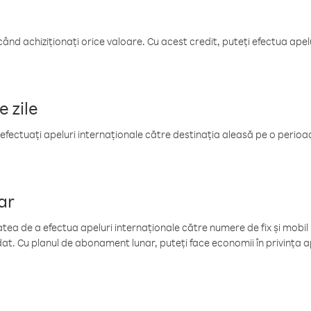
când achiziționați orice valoare. Cu acest credit, puteți efectua ape
e zile
efectuați apeluri internaționale către destinația aleasă pe o perioadă
ar
tea de a efectua apeluri internaționale către numere de fix și mobil la
at. Cu planul de abonament lunar, puteți face economii în privința ap