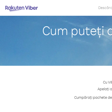
Descăr
Cum puteți a
Cu Vi
Apelați o
Cumpărați pachete de c