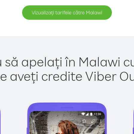
Vizualizați tarifele către Malawi
 să apelați în Malawi c
e aveți credite Viber Out