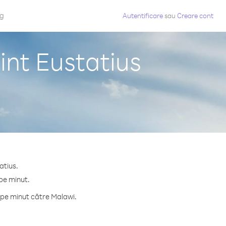
og
Autentificare
sau
Creare cont
int Eustatius
atius.
 pe minut.
 pe minut către Malawi.