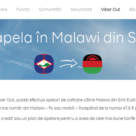
care
Funcții
Comunități
Securitate
Viber Out
Bl
pela în Malawi din S
ber Out, puteți efectua apeluri de calitate către Malawi din Sint Eust
rice număr din Malawi – fix sau mobil! – începând de la numai 47.5 ¢
redit sau un plan de apelare pentru a avea de cele mai bune tarife