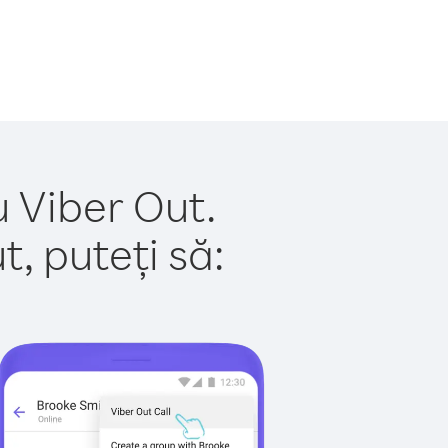
u Viber Out.
, puteți să: