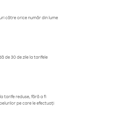
luri către orice număr din lume
 de 30 de zile la tarifele
 tarife reduse, fără a fi
elurilor pe care le efectuați