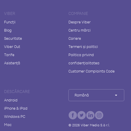
VIBER
COMPANIE
Funcții
Despre Viber
Blog
Centru mărci
Securitate
Cariere
Viber Out
Termeni și politici
Tarife
Politica privind
Asistență
confidențialitatea
Customer Complaints Code
DESCĂRCARE
Română
Android
iPhone & iPad
Windows PC
Mac
©
2026
Viber Media S.à r.l.