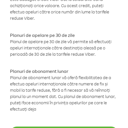
achiziționați orice valoare. Cu acest credit, puteți
efectua apeluri către orice număr din lume la tarifele
reduse Viber.
Planuri de apelare pe 30 de zile
Planul de apelare pe 30 de zile vă permite să efectuați
apeluri internaționale către destinația aleasă pe o
perioadă de 30 de zile la tarifele reduse Viber.
Planuri de abonament lunar
Planul de abonament lunar vă oferă flexibilitatea de a
efectua apeluri internaționale către numere de fix și
mobil la tarife reduse, fără a fi necesar să vă reînnoiți
planul la un moment dat. Cu planul de abonament lunar,
puteți face economii în privința apelurilor pe care le
efectuați deja