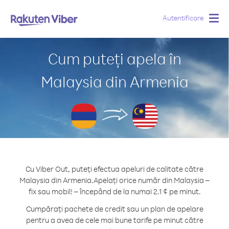
Autentificare
Togg
navig
Cum puteți apela în
Malaysia din Armenia
Cu Viber Out, puteți efectua apeluri de calitate către
Malaysia din Armenia.
Apelați orice număr din Malaysia –
fix sau mobil! – începând de la numai 2.1 ¢ pe minut.
Cumpărați pachete de credit sau un plan de apelare
pentru a avea de cele mai bune tarife pe minut către