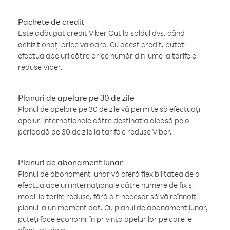
Pachete de credit
Este adăugat credit Viber Out la soldul dvs. când
achiziționați orice valoare. Cu acest credit, puteți
efectua apeluri către orice număr din lume la tarifele
reduse Viber.
Planuri de apelare pe 30 de zile
Planul de apelare pe 30 de zile vă permite să efectuați
apeluri internaționale către destinația aleasă pe o
perioadă de 30 de zile la tarifele reduse Viber.
Planuri de abonament lunar
Planul de abonament lunar vă oferă flexibilitatea de a
efectua apeluri internaționale către numere de fix și
mobil la tarife reduse, fără a fi necesar să vă reînnoiți
planul la un moment dat. Cu planul de abonament lunar,
puteți face economii în privința apelurilor pe care le