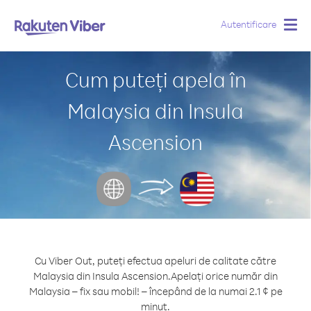
Autentificare
Togg
navig
Cum puteți apela în
Malaysia din Insula
Ascension
Cu Viber Out, puteți efectua apeluri de calitate către
Malaysia din Insula Ascension.
Apelați orice număr din
Malaysia – fix sau mobil! – începând de la numai 2.1 ¢ pe
minut.