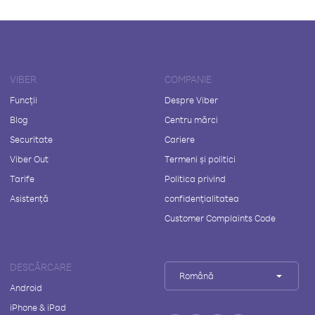
VIBER
COMPANIE
Funcții
Despre Viber
Blog
Centru mărci
Securitate
Cariere
Viber Out
Termeni și politici
Tarife
Politica privind
Asistență
confidențialitatea
Customer Complaints Code
DESCĂRCARE
Română
Android
iPhone & iPad