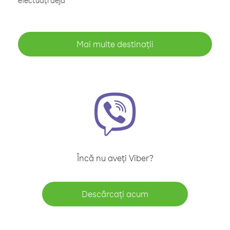
efectuați deja
Mai multe destinații
Încă nu aveți Viber?
Descărcați acum