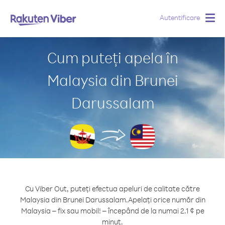
Autentificare
Togg
navig
Cum puteți apela în
Malaysia din Brunei
Darussalam
Cu Viber Out, puteți efectua apeluri de calitate către
Malaysia din Brunei Darussalam.
Apelați orice număr din
Malaysia – fix sau mobil! – începând de la numai 2.1 ¢ pe
minut.