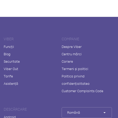
VIBER
COMPANIE
Funcții
Despre Viber
Blog
Centru mărci
Securitate
Cariere
Viber Out
Termeni și politici
Tarife
Politica privind
Asistență
confidențialitatea
Customer Complaints Code
DESCĂRCARE
Română
Android