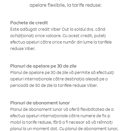
apelare flexibile, la tarife reduse:
Pachete de credit
Este adăugat credit Viber Out la soldul dvs. când
achiziționați orice valoare. Cu acest credit, puteți
efectua apeluri către orice număr din lume la tarifele
reduse Viber.
Planuri de apelare pe 30 de zile
Planul de apelare pe 30 de zile vă permite să efectuați
apeluri internaționale către destinația aleasă pe o
perioadă de 30 de zile la tarifele reduse Viber.
Planuri de abonament lunar
Planul de abonament lunar vă oferă flexibilitatea de a
efectua apeluri internaționale către numere de fix și
mobil la tarife reduse, fără a fi necesar să vă reînnoiți
planul la un moment dat. Cu planul de abonament lunar,