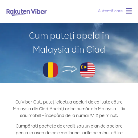
Autentificare
Togg
navig
Cum puteți apela în
Malaysia din Ciad
Cu Viber Out, puteți efectua apeluri de calitate către
Malaysia din Ciad.
Apelați orice număr din Malaysia – fix
sau mobil! – începând de la numai 2.1 ¢ pe minut.
Cumpărați pachete de credit sau un plan de apelare
pentru a avea de cele mai bune tarife pe minut către