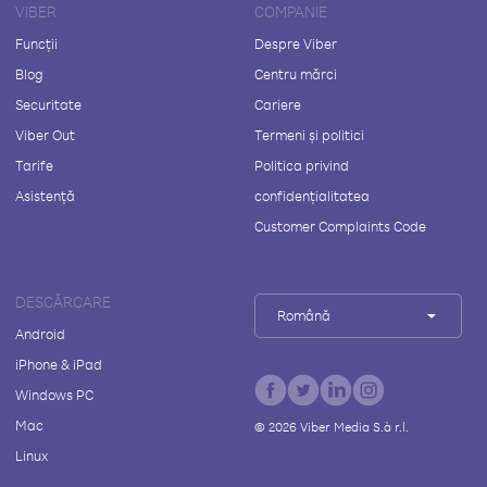
VIBER
COMPANIE
Funcții
Despre Viber
Blog
Centru mărci
Securitate
Cariere
Viber Out
Termeni și politici
Tarife
Politica privind
Asistență
confidențialitatea
Customer Complaints Code
DESCĂRCARE
Română
Android
iPhone & iPad
Windows PC
Mac
©
2026
Viber Media S.à r.l.
Linux