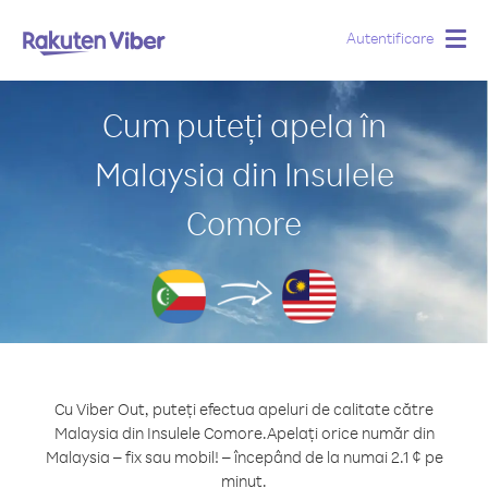
Autentificare
Togg
navig
Cum puteți apela în
Malaysia din Insulele
Comore
Cu Viber Out, puteți efectua apeluri de calitate către
Malaysia din Insulele Comore.
Apelați orice număr din
Malaysia – fix sau mobil! – începând de la numai 2.1 ¢ pe
minut.