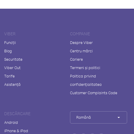
VIBER
COMPANIE
Funcții
Despre Viber
Blog
Centru mărci
Securitate
Cariere
Viber Out
Termeni și politici
Tarife
Politica privind
Asistență
confidențialitatea
Customer Complaints Code
DESCĂRCARE
Română
Android
iPhone & iPad