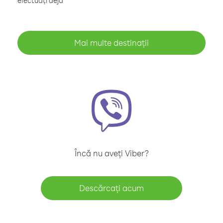
efectuați deja
Mai multe destinații
Încă nu aveți Viber?
Descărcați acum