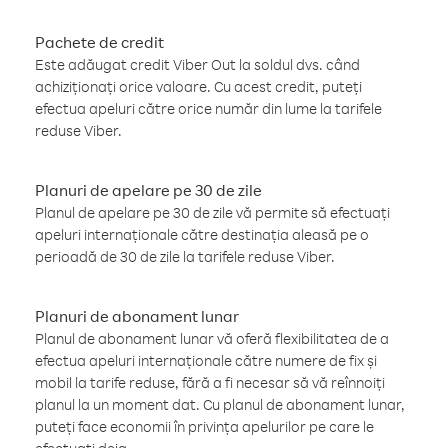
Pachete de credit
Este adăugat credit Viber Out la soldul dvs. când
achiziționați orice valoare. Cu acest credit, puteți
efectua apeluri către orice număr din lume la tarifele
reduse Viber.
Planuri de apelare pe 30 de zile
Planul de apelare pe 30 de zile vă permite să efectuați
apeluri internaționale către destinația aleasă pe o
perioadă de 30 de zile la tarifele reduse Viber.
Planuri de abonament lunar
Planul de abonament lunar vă oferă flexibilitatea de a
efectua apeluri internaționale către numere de fix și
mobil la tarife reduse, fără a fi necesar să vă reînnoiți
planul la un moment dat. Cu planul de abonament lunar,
puteți face economii în privința apelurilor pe care le