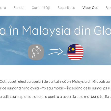
care
Funcții
Comunități
Securitate
Viber Out
Bl
 în Malaysia din Glo
Out, puteți efectua apeluri de calitate către Malaysia din Globalstar 
rice număr din Malaysia – fix sau mobil! – începând de la numai 2.1 ¢
edit sau un plan de apelare pentru a avea de cele mai bune tarife 