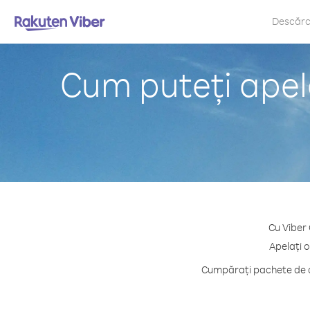
Descăr
Cum puteți apela
Cu Viber 
Apelați o
Cumpărați pachete de cr