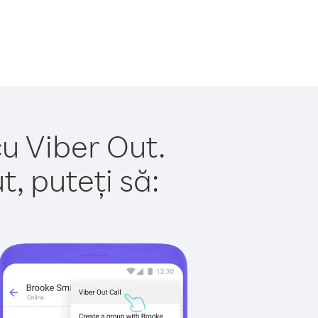
cu Viber Out.
, puteți să: