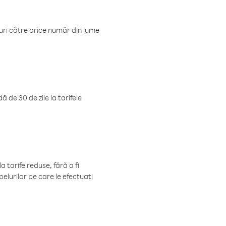
luri către orice număr din lume
 de 30 de zile la tarifele
 tarife reduse, fără a fi
elurilor pe care le efectuați