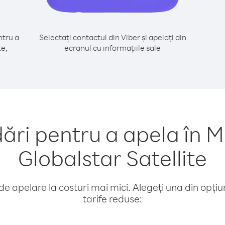
tru a
Selectați contactul din Viber și apelați din
te,
ecranul cu informațiile sale
i pentru a apela în M
Globalstar Satellite
e apelare la costuri mai mici. Alegeți una din opțiuni
tarife reduse: