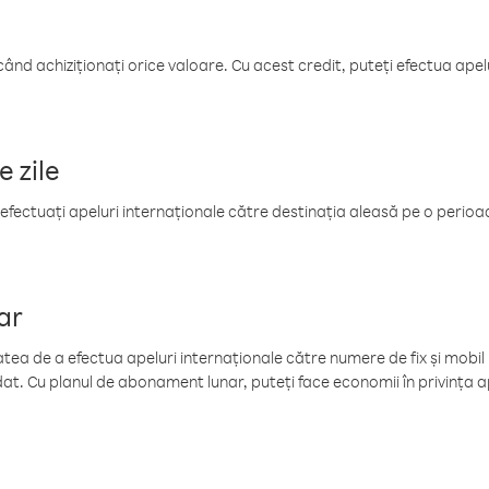
când achiziționați orice valoare. Cu acest credit, puteți efectua ape
e zile
efectuați apeluri internaționale către destinația aleasă pe o perioadă
ar
tea de a efectua apeluri internaționale către numere de fix și mobil la
at. Cu planul de abonament lunar, puteți face economii în privința ap