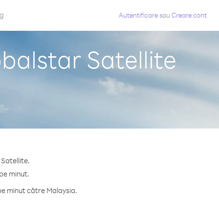
og
Autentificare
sau
Creare cont
balstar Satellite
Satellite.
 pe minut.
pe minut către Malaysia.