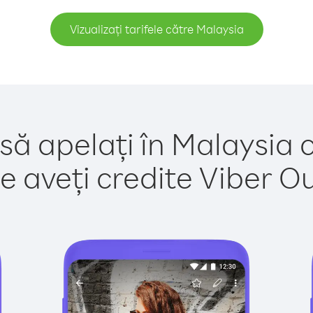
Vizualizați tarifele către Malaysia
să apelați în Malaysia 
e aveți credite Viber Out