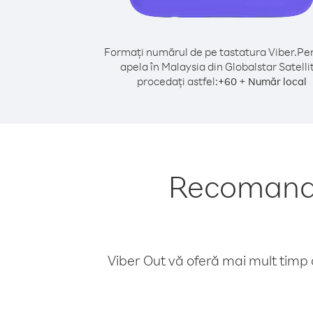
Formați numărul de pe tastatura Viber.
Pen
apela în Malaysia din Globalstar Satelli
procedați astfel:
+
+
60
Număr local
Recomandăr
Viber Out vă oferă mai mult timp d