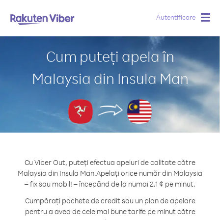
Autentificare
Togg
navig
Cum puteți apela în
Malaysia din Insula Man
Cu Viber Out, puteți efectua apeluri de calitate către
Malaysia din Insula Man.
Apelați orice număr din Malaysia
– fix sau mobil! – începând de la numai 2.1 ¢ pe minut.
Cumpărați pachete de credit sau un plan de apelare
pentru a avea de cele mai bune tarife pe minut către