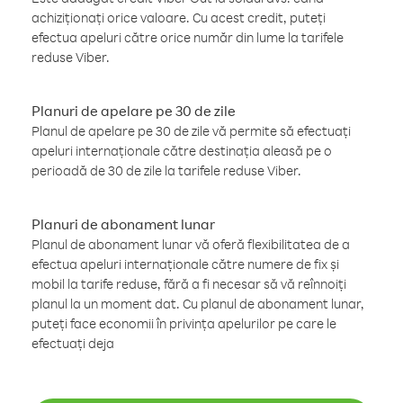
achiziționați orice valoare. Cu acest credit, puteți
efectua apeluri către orice număr din lume la tarifele
reduse Viber.
Planuri de apelare pe 30 de zile
Planul de apelare pe 30 de zile vă permite să efectuați
apeluri internaționale către destinația aleasă pe o
perioadă de 30 de zile la tarifele reduse Viber.
Planuri de abonament lunar
Planul de abonament lunar vă oferă flexibilitatea de a
efectua apeluri internaționale către numere de fix și
mobil la tarife reduse, fără a fi necesar să vă reînnoiți
planul la un moment dat. Cu planul de abonament lunar,
puteți face economii în privința apelurilor pe care le
efectuați deja