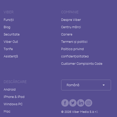
VIBER
COMPANIE
Funcții
Despre Viber
Blog
Centru mărci
Securitate
Cariere
Viber Out
Termeni și politici
Tarife
Politica privind
Asistență
confidențialitatea
Customer Complaints Code
DESCĂRCARE
Română
Android
iPhone & iPad
Windows PC
Mac
©
2026
Viber Media S.à r.l.