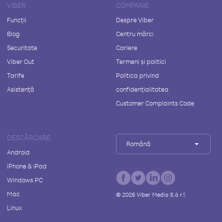
VIBER
COMPANIE
Funcții
Despre Viber
Blog
Centru mărci
Securitate
Cariere
Viber Out
Termeni și politici
Tarife
Politica privind
Asistență
confidențialitatea
Customer Complaints Code
DESCĂRCARE
Română
Android
iPhone & iPad
Windows PC
Mac
©
2026
Viber Media S.à r.l.
Linux