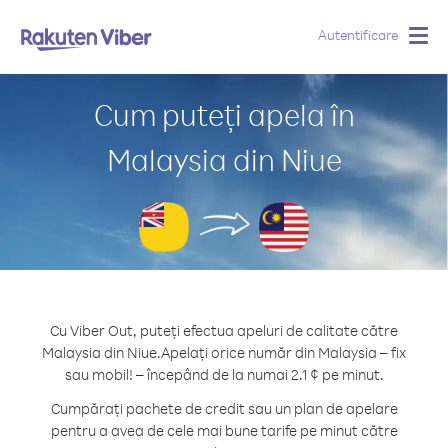
Autentificare
Togg
navig
Cum puteți apela în
Malaysia din Niue
Cu Viber Out, puteți efectua apeluri de calitate către
Malaysia din Niue.
Apelați orice număr din Malaysia – fix
sau mobil! – începând de la numai 2.1 ¢ pe minut.
Cumpărați pachete de credit sau un plan de apelare
pentru a avea de cele mai bune tarife pe minut către