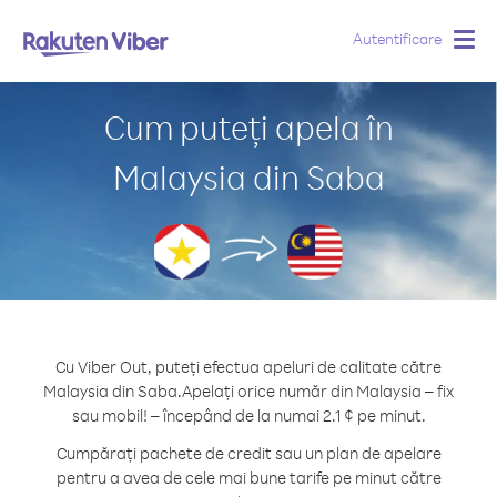
Autentificare
Togg
navig
Cum puteți apela în
Malaysia din Saba
Cu Viber Out, puteți efectua apeluri de calitate către
Malaysia din Saba.
Apelați orice număr din Malaysia – fix
sau mobil! – începând de la numai 2.1 ¢ pe minut.
Cumpărați pachete de credit sau un plan de apelare
pentru a avea de cele mai bune tarife pe minut către