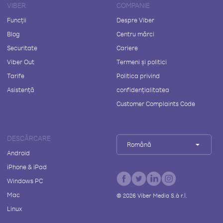
VIBER
COMPANIE
Funcții
Despre Viber
Blog
Centru mărci
Securitate
Cariere
Viber Out
Termeni și politici
Tarife
Politica privind
Asistență
confidențialitatea
Customer Complaints Code
DESCĂRCARE
Română
Android
iPhone & iPad
Windows PC
Mac
©
2026
Viber Media S.à r.l.
Linux