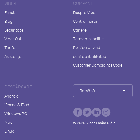
VIBER
COMPANIE
Funcții
Despre Viber
Blog
Centru mărci
Securitate
Cariere
Viber Out
Termeni și politici
Tarife
Politica privind
Asistență
confidențialitatea
Customer Complaints Code
DESCĂRCARE
Română
Android
iPhone & iPad
Windows PC
Mac
©
2026
Viber Media S.à r.l.
Linux