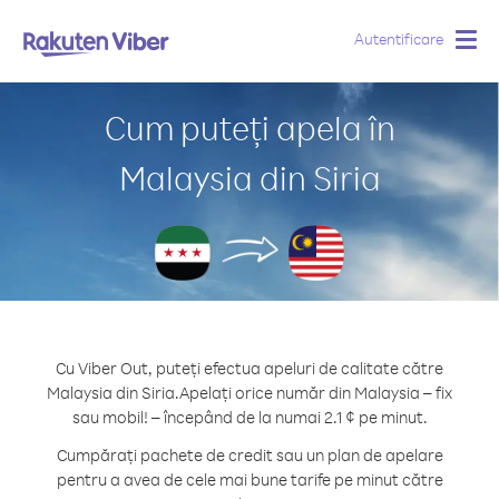
Autentificare
Togg
navig
Cum puteți apela în
Malaysia din Siria
Cu Viber Out, puteți efectua apeluri de calitate către
Malaysia din Siria.
Apelați orice număr din Malaysia – fix
sau mobil! – începând de la numai 2.1 ¢ pe minut.
Cumpărați pachete de credit sau un plan de apelare
pentru a avea de cele mai bune tarife pe minut către