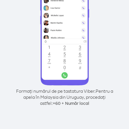
Formați numărul de pe tastatura Viber.
Pentru a
apela în Malaysia din Uruguay, procedați
astfel:
+
+
60
Număr local