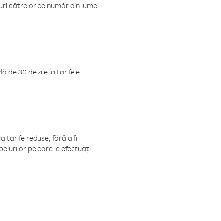
luri către orice număr din lume
 de 30 de zile la tarifele
 tarife reduse, fără a fi
elurilor pe care le efectuați