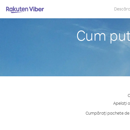
Descăr
Cum pute
C
Apelați o
Cumpărați pachete de c