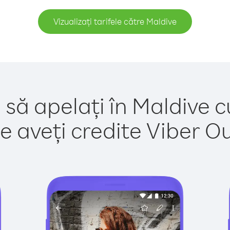
Vizualizați tarifele către Maldive
 să apelați în Maldive c
e aveți credite Viber Out