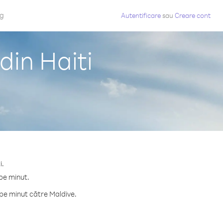
og
Autentificare
sau
Creare cont
din Haiti
i.
 pe minut.
pe minut către Maldive.