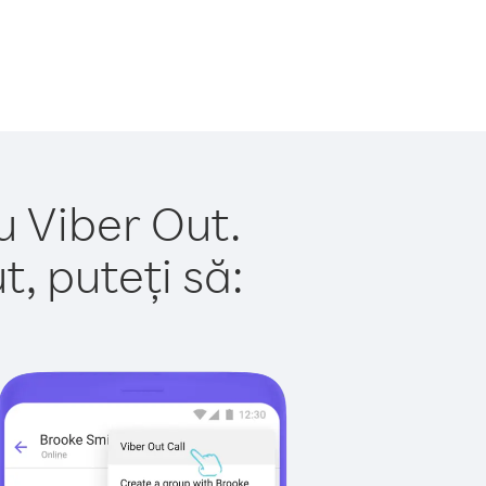
u Viber Out.
, puteți să: