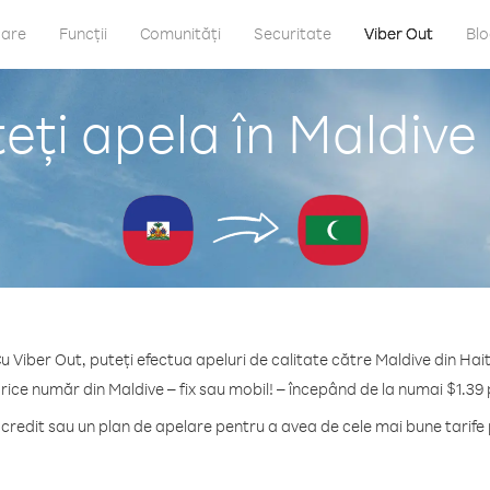
care
Funcții
Comunități
Securitate
Viber Out
Bl
ți apela în Maldive 
u Viber Out, puteți efectua apeluri de calitate către Maldive din Hait
rice număr din Maldive – fix sau mobil! – începând de la numai $1.39
redit sau un plan de apelare pentru a avea de cele mai bune tarife 