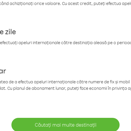
când achiziționați orice valoare. Cu acest credit, puteți efectua ape
e zile
efectuați apeluri internaționale către destinația aleasă pe o perioadă
ar
tea de a efectua apeluri internaționale către numere de fix și mobil la
at. Cu planul de abonament lunar, puteți face economii în privința ap
Căutați mai multe destinații