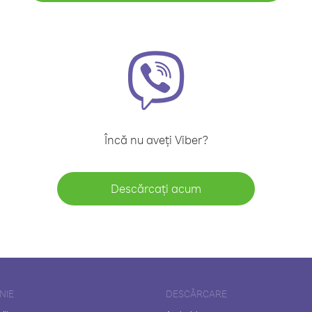
Încă nu aveți Viber?
Descărcați acum
NIE
DESCĂRCARE