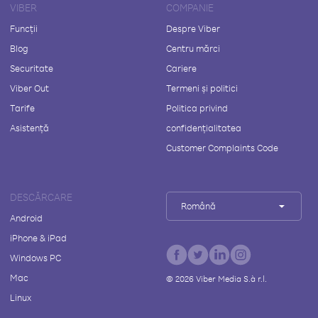
VIBER
COMPANIE
Funcții
Despre Viber
Blog
Centru mărci
Securitate
Cariere
Viber Out
Termeni și politici
Tarife
Politica privind
Asistență
confidențialitatea
Customer Complaints Code
DESCĂRCARE
Română
Android
iPhone & iPad
Windows PC
Mac
©
2026
Viber Media S.à r.l.
Linux