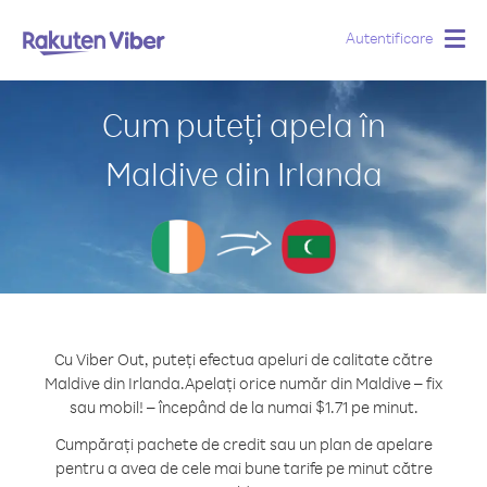
Autentificare
Togg
navig
Cum puteți apela în
Maldive din Irlanda
Cu Viber Out, puteți efectua apeluri de calitate către
Maldive din Irlanda.
Apelați orice număr din Maldive – fix
sau mobil! – începând de la numai $1.71 pe minut.
Cumpărați pachete de credit sau un plan de apelare
pentru a avea de cele mai bune tarife pe minut către