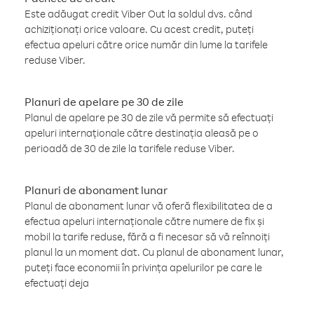
Este adăugat credit Viber Out la soldul dvs. când
achiziționați orice valoare. Cu acest credit, puteți
efectua apeluri către orice număr din lume la tarifele
reduse Viber.
Planuri de apelare pe 30 de zile
Planul de apelare pe 30 de zile vă permite să efectuați
apeluri internaționale către destinația aleasă pe o
perioadă de 30 de zile la tarifele reduse Viber.
Planuri de abonament lunar
Planul de abonament lunar vă oferă flexibilitatea de a
efectua apeluri internaționale către numere de fix și
mobil la tarife reduse, fără a fi necesar să vă reînnoiți
planul la un moment dat. Cu planul de abonament lunar,
puteți face economii în privința apelurilor pe care le
efectuați deja