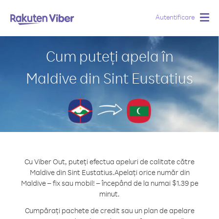
Autentificare
Togg
navig
Cum puteți apela în
Maldive din Sint Eustatius
Cu Viber Out, puteți efectua apeluri de calitate către
Maldive din Sint Eustatius.
Apelați orice număr din
Maldive – fix sau mobil! – începând de la numai $1.39 pe
minut.
Cumpărați pachete de credit sau un plan de apelare