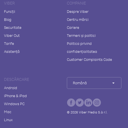
VIBER
COMPANIE
Funcții
Despre Viber
Blog
Centru mărci
Securitate
Cariere
Viber Out
Termeni și politici
Tarife
Politica privind
Asistență
confidențialitatea
Customer Complaints Code
DESCĂRCARE
Română
Android
iPhone & iPad
Windows PC
Mac
©
2026
Viber Media S.à r.l.
Linux