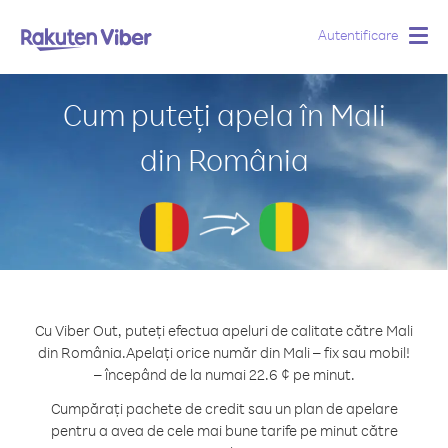
Autentificare
Togg
navig
Cum puteți apela în Mali
din România
Cu Viber Out, puteți efectua apeluri de calitate către Mali
din România.
Apelați orice număr din Mali – fix sau mobil!
– începând de la numai 22.6 ¢ pe minut.
Cumpărați pachete de credit sau un plan de apelare
pentru a avea de cele mai bune tarife pe minut către