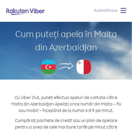
Autentificare
Togg
navig
Cum puteți apela în Malta
din Azerbaidjan
Cu Viber Out, puteți efectua apeluri de calitate către
Malta din Azerbaidjan.
Apelați orice număr din Malta – fix
sau mobil! – începând de la numai 4.9 ¢ pe minut.
Cumpărați pachete de credit sau un plan de apelare
pentru a avea de cele mai bune tarife pe minut către