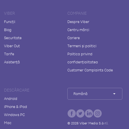
VIBER
COMPANIE
Funcții
Despre Viber
Blog
Centru mărci
Securitate
Cariere
Viber Out
Termeni și politici
Tarife
Politica privind
Asistență
confidențialitatea
Customer Complaints Code
DESCĂRCARE
Română
Android
iPhone & iPad
Windows PC
Mac
©
2026
Viber Media S.à r.l.