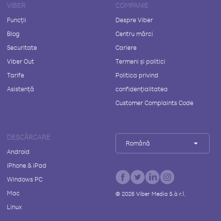
VIBER
COMPANIE
Funcții
Despre Viber
Blog
Centru mărci
Securitate
Cariere
Viber Out
Termeni și politici
Tarife
Politica privind
Asistență
confidențialitatea
Customer Complaints Code
DESCĂRCARE
Română
Android
iPhone & iPad
Windows PC
Mac
©
2026
Viber Media S.à r.l.
Linux