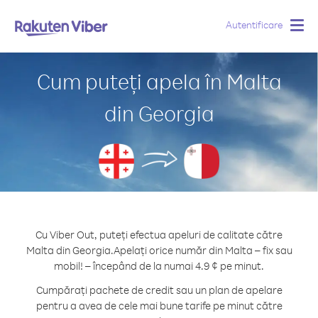
Autentificare
Togg
navig
Cum puteți apela în Malta
din Georgia
Cu Viber Out, puteți efectua apeluri de calitate către
Malta din Georgia.
Apelați orice număr din Malta – fix sau
mobil! – începând de la numai 4.9 ¢ pe minut.
Cumpărați pachete de credit sau un plan de apelare
pentru a avea de cele mai bune tarife pe minut către