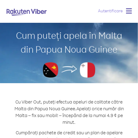
Autentificare
Togg
navig
Cum puteți apela în Malta
din Papua Noua Guinee
Cu Viber Out, puteți efectua apeluri de calitate către
Malta din Papua Noua Guinee.
Apelați orice număr din
Malta – fix sau mobil! – începând de la numai 4.9 ¢ pe
minut.
Cumpărați pachete de credit sau un plan de apelare