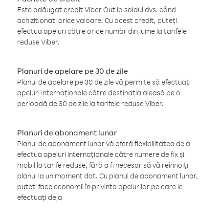
Este adăugat credit Viber Out la soldul dvs. când
achiziționați orice valoare. Cu acest credit, puteți
efectua apeluri către orice număr din lume la tarifele
reduse Viber.
Planuri de apelare pe 30 de zile
Planul de apelare pe 30 de zile vă permite să efectuați
apeluri internaționale către destinația aleasă pe o
perioadă de 30 de zile la tarifele reduse Viber.
Planuri de abonament lunar
Planul de abonament lunar vă oferă flexibilitatea de a
efectua apeluri internaționale către numere de fix și
mobil la tarife reduse, fără a fi necesar să vă reînnoiți
planul la un moment dat. Cu planul de abonament lunar,
puteți face economii în privința apelurilor pe care le
efectuați deja