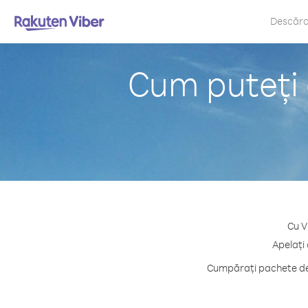
Descăr
Cum puteți 
Cu V
Apelați 
Cumpărați pachete de 