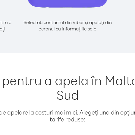
tru a
Selectați contactul din Viber și apelați din
ați
ecranul cu informațiile sale
entru a apela în Malta
Sud
e apelare la costuri mai mici. Alegeți una din opțiuni
tarife reduse: