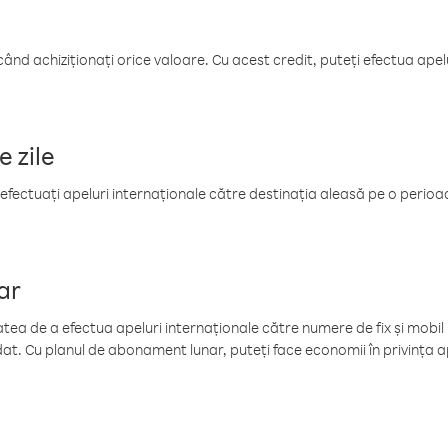
când achiziționați orice valoare. Cu acest credit, puteți efectua ape
e zile
efectuați apeluri internaționale către destinația aleasă pe o perioadă
ar
tea de a efectua apeluri internaționale către numere de fix și mobil la
at. Cu planul de abonament lunar, puteți face economii în privința ap