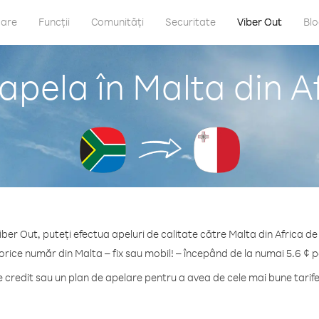
care
Funcții
Comunități
Securitate
Viber Out
Bl
apela în Malta din A
iber Out, puteți efectua apeluri de calitate către Malta din Africa de
orice număr din Malta – fix sau mobil! – începând de la numai 5.6 ¢ 
credit sau un plan de apelare pentru a avea de cele mai bune tarife