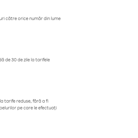
luri către orice număr din lume
 de 30 de zile la tarifele
 tarife reduse, fără a fi
elurilor pe care le efectuați