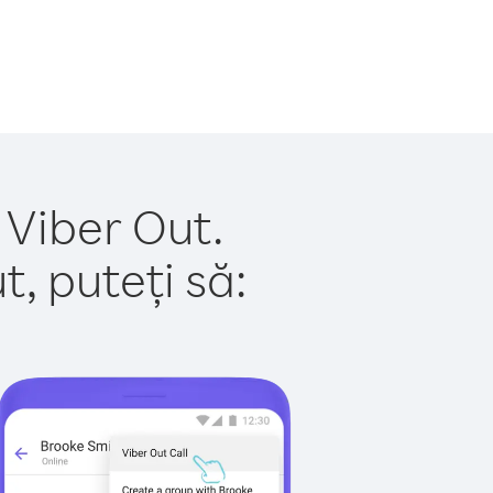
 Viber Out.
, puteți să: