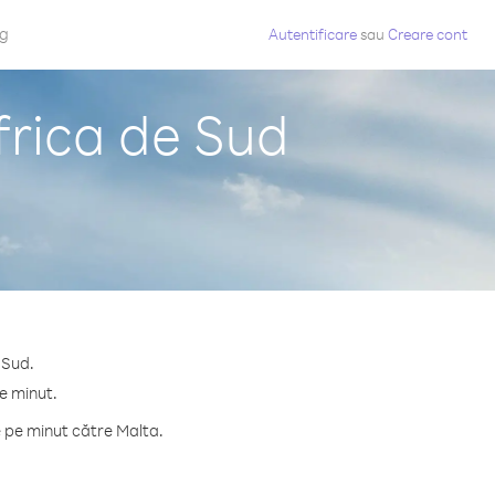
og
Autentificare
sau
Creare cont
frica de Sud
 Sud.
pe minut.
 pe minut către Malta.