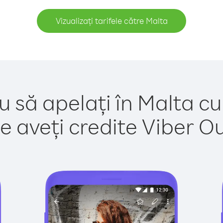
Vizualizați tarifele către Malta
u să apelați în Malta cu
e aveți credite Viber Out