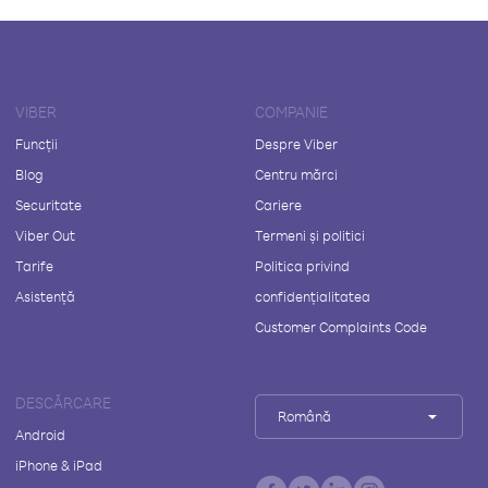
VIBER
COMPANIE
Funcții
Despre Viber
Blog
Centru mărci
Securitate
Cariere
Viber Out
Termeni și politici
Tarife
Politica privind
Asistență
confidențialitatea
Customer Complaints Code
DESCĂRCARE
Română
Android
iPhone & iPad