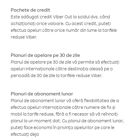
Pachete de credit
Este adăugat credit Viber Out la soldul dvs. când
achiziționați orice valoare. Cu acest credit, puteți
efectua apeluri către orice număr din lume la tarifele
reduse Viber.
Planuri de apelare pe 30 de zile
Planul de apelare pe 30 de zile vă permite să efectuați
apeluri internaționale către destinația aleasă pe o
perioadă de 30 de zile la tarifele reduse Viber.
Planuri de abonament lunar
Planul de abonament lunar vă oferă flexibilitatea de a
efectua apeluri internaționale către numere de fix și
mobil la tarife reduse, fără a fi necesar să vă reînnoiți
planul la un moment dat. Cu planul de abonament lunar,
puteți face economii în privința apelurilor pe care le
efectuați deja