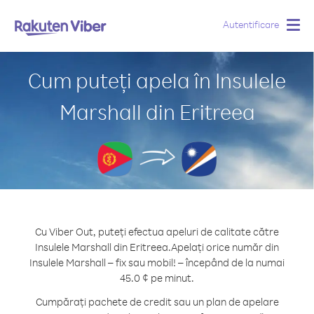
Autentificare
Togg
navig
Cum puteți apela în Insulele
Marshall din Eritreea
Cu Viber Out, puteți efectua apeluri de calitate către
Insulele Marshall din Eritreea.
Apelați orice număr din
Insulele Marshall – fix sau mobil! – începând de la numai
45.0 ¢ pe minut.
Cumpărați pachete de credit sau un plan de apelare