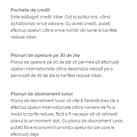
Pachete de credit
Este adăugat credit Viber Out la soldul dvs. când
achiziționați orice valoare. Cu acest credit, puteți
efectua apeluri către orice număr din lume la tarifele
reduse Viber.
Planuri de apelare pe 30 de zile
Planul de apelare pe 30 de zile vă permite să efectuați
apeluri internaționale către destinația aleasă pe o
perioadă de 30 de zile la tarifele reduse Viber.
Planuri de abonament lunar
Planul de abonament lunar vă oferă flexibilitatea de a
efectua apeluri internaționale către numere de fix și
mobil la tarife reduse, fără a fi necesar să vă reînnoiți
planul la un moment dat. Cu planul de abonament lunar,
puteți face economii în privința apelurilor pe care le
efectuați deja