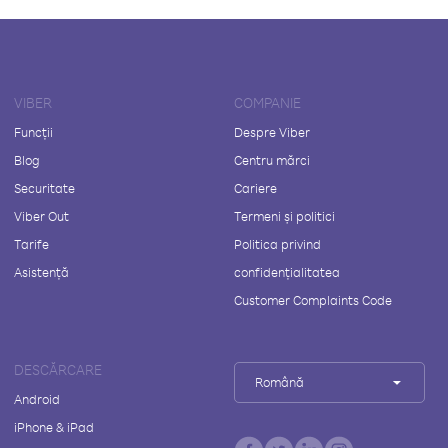
VIBER
COMPANIE
Funcții
Despre Viber
Blog
Centru mărci
Securitate
Cariere
Viber Out
Termeni și politici
Tarife
Politica privind
Asistență
confidențialitatea
Customer Complaints Code
DESCĂRCARE
Română
Android
iPhone & iPad