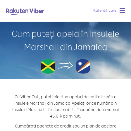
Autentificare
Togg
navig
Cum puteți apela în Insulele
Marshall din Jamaica
Cu Viber Out, puteți efectua apeluri de calitate către
Insulele Marshall din Jamaica.
Apelați orice număr din
Insulele Marshall – fix sau mobil! – începând de la numai
45.0 ¢ pe minut.
Cumpărați pachete de credit sau un plan de apelare