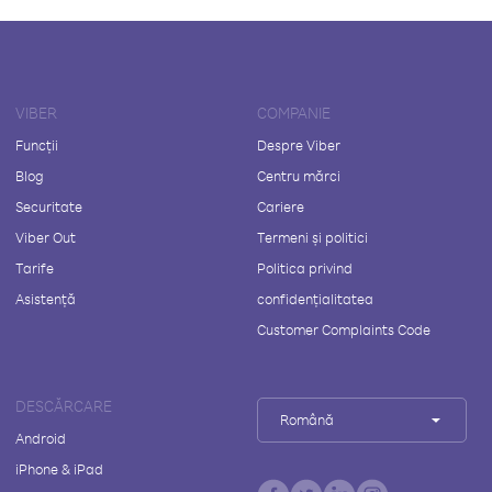
VIBER
COMPANIE
Funcții
Despre Viber
Blog
Centru mărci
Securitate
Cariere
Viber Out
Termeni și politici
Tarife
Politica privind
Asistență
confidențialitatea
Customer Complaints Code
DESCĂRCARE
Română
Android
iPhone & iPad