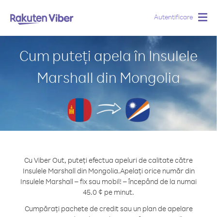
Autentificare
Togg
navig
Cum puteți apela în Insulele
Marshall din Mongolia
Cu Viber Out, puteți efectua apeluri de calitate către
Insulele Marshall din Mongolia.
Apelați orice număr din
Insulele Marshall – fix sau mobil! – începând de la numai
45.0 ¢ pe minut.
Cumpărați pachete de credit sau un plan de apelare