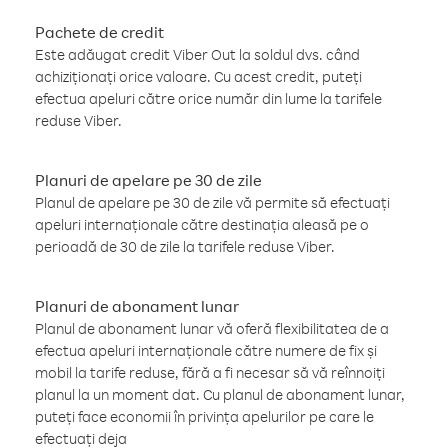
Pachete de credit
Este adăugat credit Viber Out la soldul dvs. când
achiziționați orice valoare. Cu acest credit, puteți
efectua apeluri către orice număr din lume la tarifele
reduse Viber.
Planuri de apelare pe 30 de zile
Planul de apelare pe 30 de zile vă permite să efectuați
apeluri internaționale către destinația aleasă pe o
perioadă de 30 de zile la tarifele reduse Viber.
Planuri de abonament lunar
Planul de abonament lunar vă oferă flexibilitatea de a
efectua apeluri internaționale către numere de fix și
mobil la tarife reduse, fără a fi necesar să vă reînnoiți
planul la un moment dat. Cu planul de abonament lunar,
puteți face economii în privința apelurilor pe care le
efectuați deja