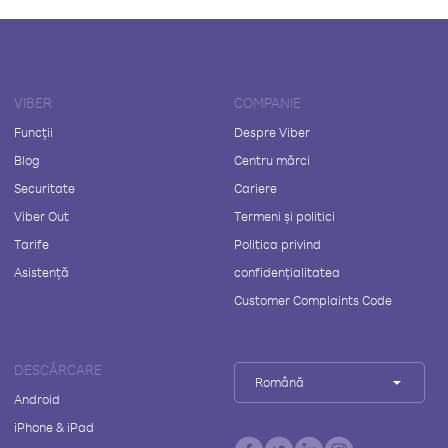
VIBER
COMPANIE
Funcții
Despre Viber
Blog
Centru mărci
Securitate
Cariere
Viber Out
Termeni și politici
Tarife
Politica privind
Asistență
confidențialitatea
Customer Complaints Code
DESCĂRCARE
Română
Android
iPhone & iPad