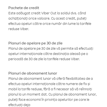
Pachete de credit
Este adăugat credit Viber Out la soldul dvs. când
achiziționați orice valoare. Cu acest credit, puteți
efectua apeluri către orice număr din lume la tarifele
reduse Viber.
Planuri de apelare pe 30 de zile
Planul de apelare pe 30 de zile vă permite să efectuați
apeluri internaționale către destinația aleasă pe o
perioadă de 30 de zile la tarifele reduse Viber.
Planuri de abonament lunar
Planul de abonament lunar vă oferă flexibilitatea de a
efectua apeluri internaționale către numere de fix și
mobil la tarife reduse, fără a fi necesar să vă reînnoiți
planul la un moment dat. Cu planul de abonament lunar,
puteți face economii în privința apelurilor pe care le
efectuați deja