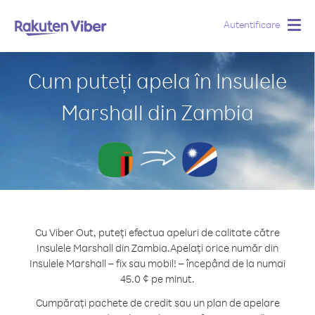
Autentificare
Togg
navig
Cum puteți apela în Insulele
Marshall din Zambia
Cu Viber Out, puteți efectua apeluri de calitate către
Insulele Marshall din Zambia.
Apelați orice număr din
Insulele Marshall – fix sau mobil! – începând de la numai
45.0 ¢ pe minut.
Cumpărați pachete de credit sau un plan de apelare