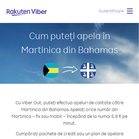
Autentificare
Togg
navig
Cum puteți apela în
Martinica din Bahamas
Cu Viber Out, puteți efectua apeluri de calitate către
Martinica din Bahamas.
Apelați orice număr din
Martinica – fix sau mobil! – începând de la numai 5.9 ¢ pe
minut.
Cumpărați pachete de credit sau un plan de apelare