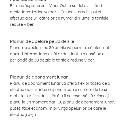
Este adăugat credit Viber Out la soldul dvs. când
achiziționați orice valoare. Cu acest credit, puteți
efectua apeluri către orice număr din lume la tarifele
reduse Viber.
Planuri de apelare pe 30 de zile
Planul de apelare pe 30 de zile vă permite să efectuați
apeluri internaționale către destinația aleasă pe o
perioadă de 30 de zile la tarifele reduse Viber.
Planuri de abonament lunar
Planul de abonament lunar vă oferă flexibilitatea de a
efectua apeluri internaționale către numere de fix și
mobil la tarife reduse, fără a fi necesar să vă reînnoiți
planul la un moment dat. Cu planul de abonament lunar,
puteți face economii în privința apelurilor pe care le
efectuați deja