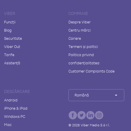
VIBER
COMPANIE
Funcții
Despre Viber
Blog
Centru mărci
Securitate
Cariere
Viber Out
Termeni și politici
Tarife
Politica privind
Asistență
confidențialitatea
Customer Complaints Code
DESCĂRCARE
Română
Android
iPhone & iPad
Windows PC
Mac
©
2026
Viber Media S.à r.l.