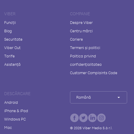
VIBER
COMPANIE
Funcții
Despre Viber
Blog
Centru mărci
Securitate
Cariere
Viber Out
Termeni și politici
Tarife
Politica privind
Asistență
confidențialitatea
Customer Complaints Code
DESCĂRCARE
Română
Android
iPhone & iPad
Windows PC
Mac
©
2026
Viber Media S.à r.l.