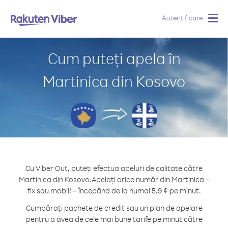
Autentificare
Togg
navig
Cum puteți apela în
Martinica din Kosovo
Cu Viber Out, puteți efectua apeluri de calitate către
Martinica din Kosovo.
Apelați orice număr din Martinica –
fix sau mobil! – începând de la numai 5.9 ¢ pe minut.
Cumpărați pachete de credit sau un plan de apelare
pentru a avea de cele mai bune tarife pe minut către