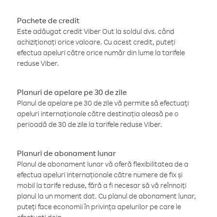
Pachete de credit
Este adăugat credit Viber Out la soldul dvs. când
achiziționați orice valoare. Cu acest credit, puteți
efectua apeluri către orice număr din lume la tarifele
reduse Viber.
Planuri de apelare pe 30 de zile
Planul de apelare pe 30 de zile vă permite să efectuați
apeluri internaționale către destinația aleasă pe o
perioadă de 30 de zile la tarifele reduse Viber.
Planuri de abonament lunar
Planul de abonament lunar vă oferă flexibilitatea de a
efectua apeluri internaționale către numere de fix și
mobil la tarife reduse, fără a fi necesar să vă reînnoiți
planul la un moment dat. Cu planul de abonament lunar,
puteți face economii în privința apelurilor pe care le