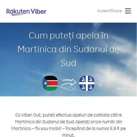
Autentificare
Togg
navig
Cum puteți apela în
Martinica din Sudanul de
Sud
Cu Viber Out, puteți efectua apeluri de calitate către
Martinica din Sudanul de Sud.
Apelați orice număr din
Martinica – fix sau mobil! – începând de la numai 5.9 ¢ pe
minut.