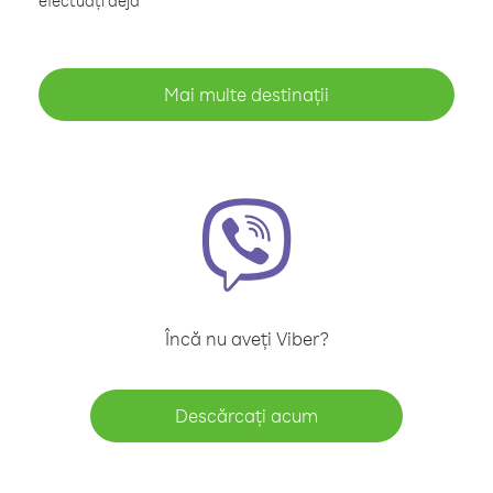
efectuați deja
Mai multe destinații
Încă nu aveți Viber?
Descărcați acum