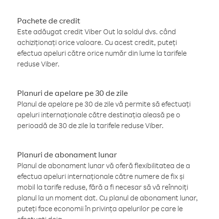
Pachete de credit
Este adăugat credit Viber Out la soldul dvs. când
achiziționați orice valoare. Cu acest credit, puteți
efectua apeluri către orice număr din lume la tarifele
reduse Viber.
Planuri de apelare pe 30 de zile
Planul de apelare pe 30 de zile vă permite să efectuați
apeluri internaționale către destinația aleasă pe o
perioadă de 30 de zile la tarifele reduse Viber.
Planuri de abonament lunar
Planul de abonament lunar vă oferă flexibilitatea de a
efectua apeluri internaționale către numere de fix și
mobil la tarife reduse, fără a fi necesar să vă reînnoiți
planul la un moment dat. Cu planul de abonament lunar,
puteți face economii în privința apelurilor pe care le