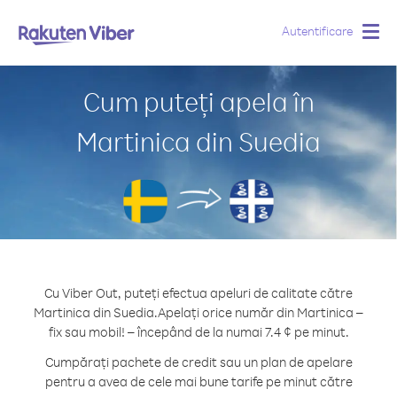
Autentificare
Togg
navig
Cum puteți apela în
Martinica din Suedia
Cu Viber Out, puteți efectua apeluri de calitate către
Martinica din Suedia.
Apelați orice număr din Martinica –
fix sau mobil! – începând de la numai 7.4 ¢ pe minut.
Cumpărați pachete de credit sau un plan de apelare
pentru a avea de cele mai bune tarife pe minut către