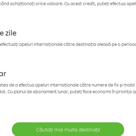
când achiziționați orice valoare. Cu acest credit, puteți efectua ape
e zile
efectuați apeluri internaționale către destinația aleasă pe o perioadă
ar
tea de a efectua apeluri internaționale către numere de fix și mobil la
at. Cu planul de abonament lunar, puteți face economii în privința ap
Căutați mai multe destinații