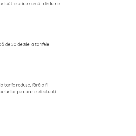
luri către orice număr din lume
 de 30 de zile la tarifele
 tarife reduse, fără a fi
elurilor pe care le efectuați