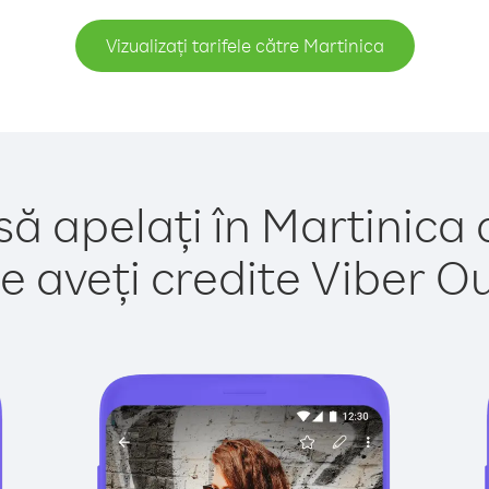
Vizualizați tarifele către Martinica
să apelați în Martinica 
e aveți credite Viber Out