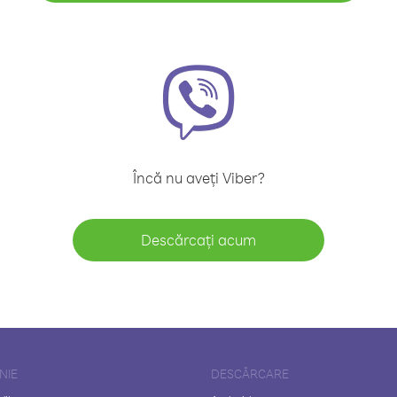
Încă nu aveți Viber?
Descărcați acum
NIE
DESCĂRCARE