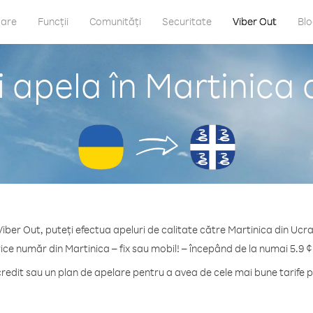
care
Funcții
Comunități
Securitate
Viber Out
Bl
 apela în Martinica 
Viber Out, puteți efectua apeluri de calitate către Martinica din Ucra
rice număr din Martinica – fix sau mobil! – începând de la numai 5.9 ¢
edit sau un plan de apelare pentru a avea de cele mai bune tarife p