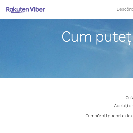
Descăr
Cum puteți
Cu 
Apelați o
Cumpărați pachete de cr