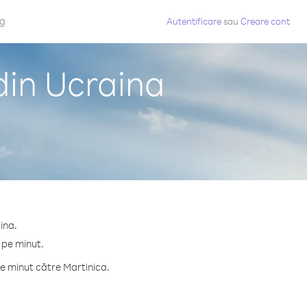
og
Autentificare
sau
Creare cont
din Ucraina
ina.
 pe minut.
e minut către Martinica.