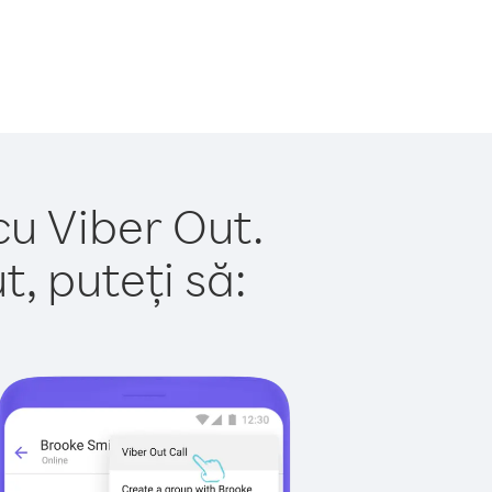
cu Viber Out.
, puteți să: