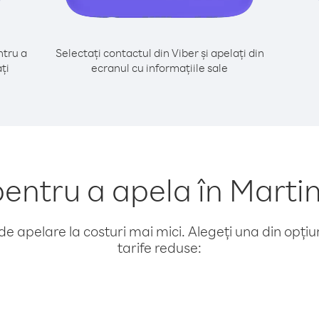
tru a
Selectați contactul din Viber și apelați din
ți
ecranul cu informațiile sale
ntru a apela în Martin
e apelare la costuri mai mici. Alegeți una din opțiuni
tarife reduse: