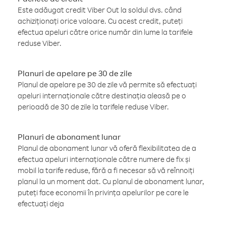
Este adăugat credit Viber Out la soldul dvs. când
achiziționați orice valoare. Cu acest credit, puteți
efectua apeluri către orice număr din lume la tarifele
reduse Viber.
Planuri de apelare pe 30 de zile
Planul de apelare pe 30 de zile vă permite să efectuați
apeluri internaționale către destinația aleasă pe o
perioadă de 30 de zile la tarifele reduse Viber.
Planuri de abonament lunar
Planul de abonament lunar vă oferă flexibilitatea de a
efectua apeluri internaționale către numere de fix și
mobil la tarife reduse, fără a fi necesar să vă reînnoiți
planul la un moment dat. Cu planul de abonament lunar,
puteți face economii în privința apelurilor pe care le
efectuați deja