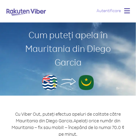
Autentificare
Togg
navig
Cum puteți apela în
Mauritania din Diego
Garcia
Cu Viber Out, puteți efectua apeluri de calitate către
Mauritania din Diego Garcia.
Apelați orice număr din
Mauritania – fix sau mobil! – începând de la numai 70.0 ¢
pe minut.