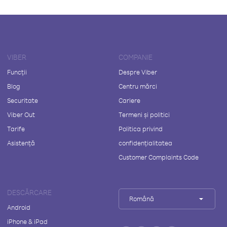
VIBER
COMPANIE
Funcții
Despre Viber
Blog
Centru mărci
Securitate
Cariere
Viber Out
Termeni și politici
Tarife
Politica privind
Asistență
confidențialitatea
Customer Complaints Code
DESCĂRCARE
Română
Android
iPhone & iPad