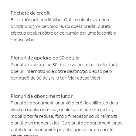
Pachete de credit
Este adăugat credit Viber Out la soldul dvs. când
achiziționați orice valoare. Cu acest credit, puteți
efectua apeluri către orice număr din lume la tarifele
reduse Viber.
Planuri de apelare pe 30 de zile
Planul de apelare pe 30 de zile vă permite să efectuați
apeluri internaționale către destinația aleasă pe o
perioadă de 30 de zile la tarifele reduse Viber.
Planuri de abonament lunar
Planul de abonament lunar vă oferă flexibilitatea de a
efectua apeluri internaționale către numere de fix și
mobil la tarife reduse, fără a fi necesar să vă reînnoiți
planul la un moment dat. Cu planul de abonament lunar,
puteți face economii în privința apelurilor pe care le