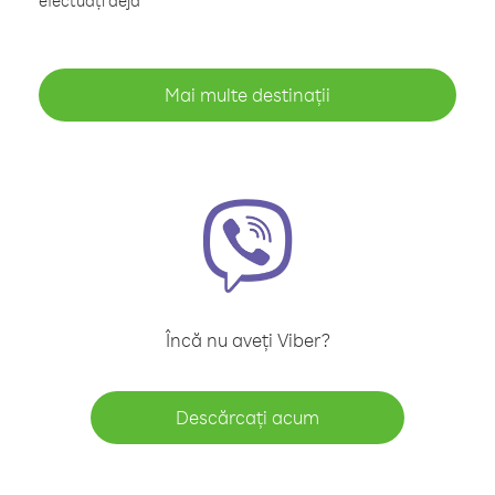
efectuați deja
Mai multe destinații
Încă nu aveți Viber?
Descărcați acum