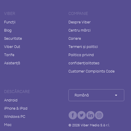
VIBER
COMPANIE
Funcții
Despre Viber
Blog
Centru mărci
Securitate
Cariere
Viber Out
Termeni și politici
Tarife
Politica privind
Asistență
confidențialitatea
Customer Complaints Code
DESCĂRCARE
Română
Android
iPhone & iPad
Windows PC
Mac
©
2026
Viber Media S.à r.l.