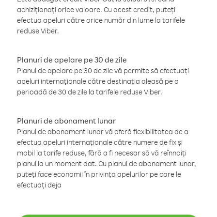
achiziționați orice valoare. Cu acest credit, puteți
efectua apeluri către orice număr din lume la tarifele
reduse Viber.
Planuri de apelare pe 30 de zile
Planul de apelare pe 30 de zile vă permite să efectuați
apeluri internaționale către destinația aleasă pe o
perioadă de 30 de zile la tarifele reduse Viber.
Planuri de abonament lunar
Planul de abonament lunar vă oferă flexibilitatea de a
efectua apeluri internaționale către numere de fix și
mobil la tarife reduse, fără a fi necesar să vă reînnoiți
planul la un moment dat. Cu planul de abonament lunar,
puteți face economii în privința apelurilor pe care le
efectuați deja