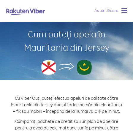
Autentificare
Togg
navig
Cum puteți apela în
Mauritania din Jersey
Cu Viber Out, puteți efectua apeluri de calitate către
Mauritania din Jersey.
Apelați orice număr din Mauritania
– fix sau mobil! – începând de la numai 70.0 ¢ pe minut.
Cumpărați pachete de credit sau un plan de apelare
pentru a avea de cele mai bune tarife pe minut către