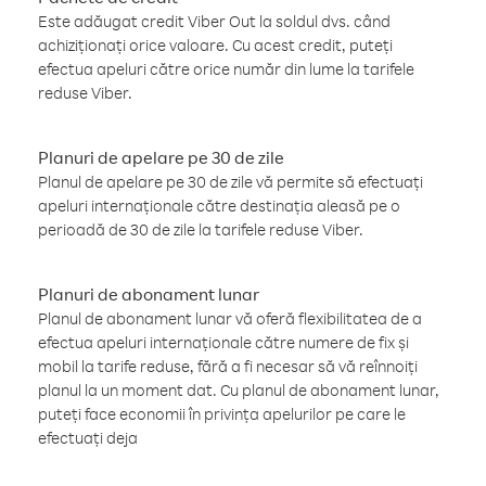
Este adăugat credit Viber Out la soldul dvs. când
achiziționați orice valoare. Cu acest credit, puteți
efectua apeluri către orice număr din lume la tarifele
reduse Viber.
Planuri de apelare pe 30 de zile
Planul de apelare pe 30 de zile vă permite să efectuați
apeluri internaționale către destinația aleasă pe o
perioadă de 30 de zile la tarifele reduse Viber.
Planuri de abonament lunar
Planul de abonament lunar vă oferă flexibilitatea de a
efectua apeluri internaționale către numere de fix și
mobil la tarife reduse, fără a fi necesar să vă reînnoiți
planul la un moment dat. Cu planul de abonament lunar,
puteți face economii în privința apelurilor pe care le
efectuați deja