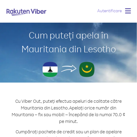
Autentificare
Togg
navig
Cum puteți apela în
Mauritania din Lesotho
Cu Viber Out, puteți efectua apeluri de calitate către
Mauritania din Lesotho.
Apelați orice număr din
Mauritania – fix sau mobil! – începând de la numai 70.0 ¢
pe minut.
Cumpărați pachete de credit sau un plan de apelare