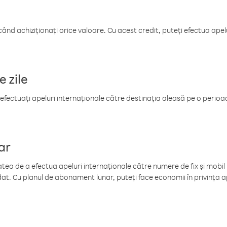
când achiziționați orice valoare. Cu acest credit, puteți efectua ape
e zile
efectuați apeluri internaționale către destinația aleasă pe o perioadă
ar
tea de a efectua apeluri internaționale către numere de fix și mobil la
at. Cu planul de abonament lunar, puteți face economii în privința ap