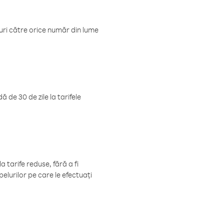
luri către orice număr din lume
 de 30 de zile la tarifele
 tarife reduse, fără a fi
elurilor pe care le efectuați