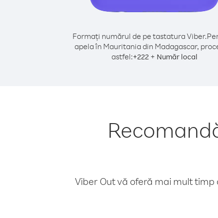
Formați numărul de pe tastatura Viber.
Pen
apela în Mauritania din Madagascar, proc
astfel:
+
+
222
Număr local
Recomandări
Viber Out vă oferă mai mult timp d