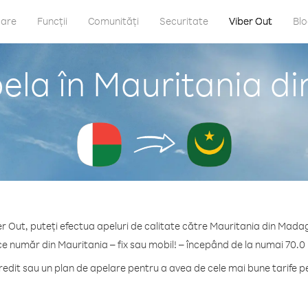
care
Funcții
Comunități
Securitate
Viber Out
Bl
ela în Mauritania 
er Out, puteți efectua apeluri de calitate către Mauritania din Mada
ce număr din Mauritania – fix sau mobil! – începând de la numai 70.0
dit sau un plan de apelare pentru a avea de cele mai bune tarife p