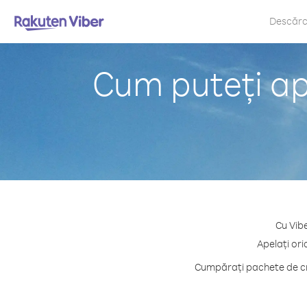
Descăr
Cum puteți ap
Cu Vib
Apelați ori
Cumpărați pachete de cre