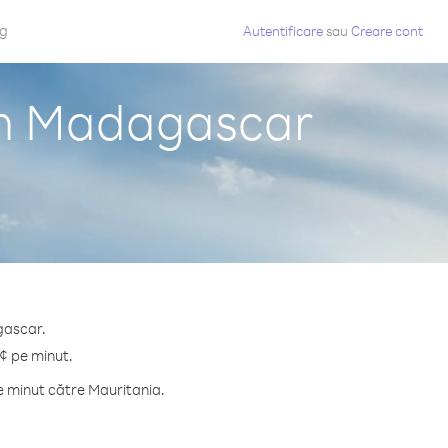
og
Autentificare
sau
Creare cont
din Madagascar
gascar.
 ¢ pe minut.
e minut către Mauritania.