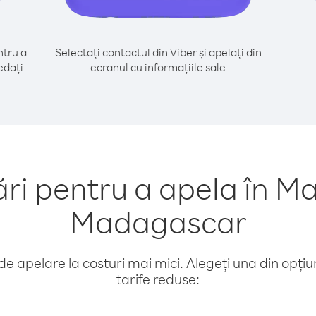
tru a
Selectați contactul din Viber și apelați din
edați
ecranul cu informațiile sale
 pentru a apela în Ma
Madagascar
e apelare la costuri mai mici. Alegeți una din opțiuni
tarife reduse: