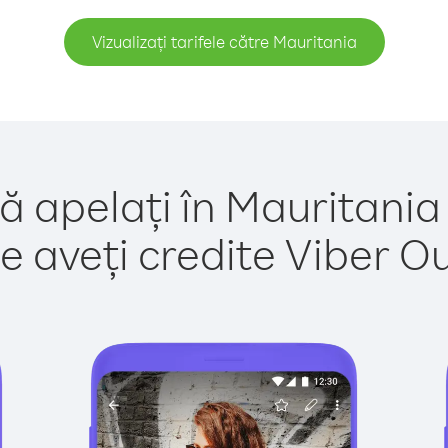
Vizualizați tarifele către Mauritania
ă apelați în Mauritania
e aveți credite Viber Out