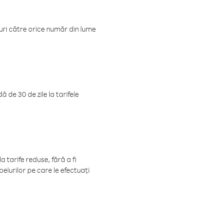
luri către orice număr din lume
 de 30 de zile la tarifele
 tarife reduse, fără a fi
elurilor pe care le efectuați