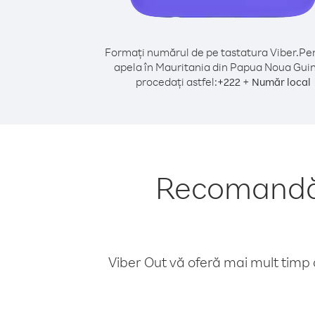
Formați numărul de pe tastatura Viber.
Pen
apela în Mauritania din Papua Noua Gui
procedați astfel:
+
+
222
Număr local
Recomandări
Viber Out vă oferă mai mult timp d