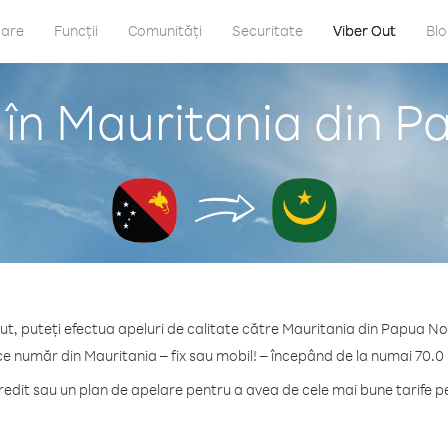
care
Funcții
Comunități
Securitate
Viber Out
Bl
 în Mauritania din 
ut, puteți efectua apeluri de calitate către Mauritania din Papua N
ce număr din Mauritania – fix sau mobil! – începând de la numai 70.0
dit sau un plan de apelare pentru a avea de cele mai bune tarife p