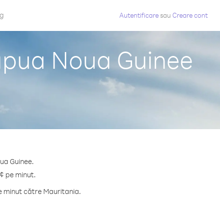
og
Autentificare
sau
Creare cont
Papua Noua Guinee
oua Guinee.
 ¢ pe minut.
e minut către Mauritania.