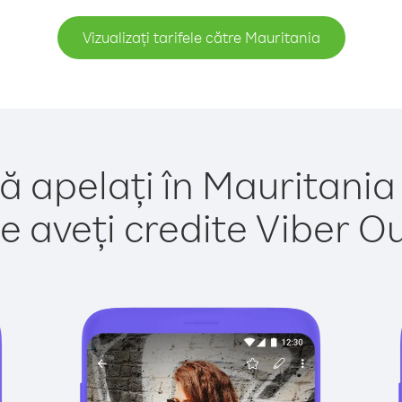
Vizualizați tarifele către Mauritania
ă apelați în Mauritania
e aveți credite Viber Out