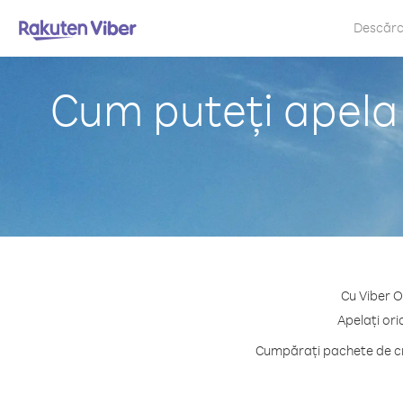
Descăr
Cum puteți apela
Cu Viber O
Apelați ori
Cumpărați pachete de cre