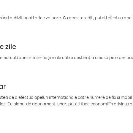
când achiziționați orice valoare. Cu acest credit, puteți efectua ape
e zile
efectuați apeluri internaționale către destinația aleasă pe o perioadă
ar
tea de a efectua apeluri internaționale către numere de fix și mobil la
at. Cu planul de abonament lunar, puteți face economii în privința ap