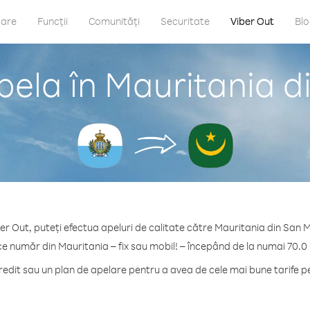
care
Funcții
Comunități
Securitate
Viber Out
Bl
pela în Mauritania d
er Out, puteți efectua apeluri de calitate către Mauritania din San 
ce număr din Mauritania – fix sau mobil! – începând de la numai 70.0
dit sau un plan de apelare pentru a avea de cele mai bune tarife p