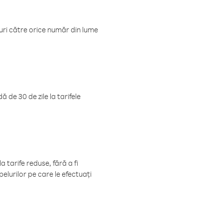
luri către orice număr din lume
 de 30 de zile la tarifele
 tarife reduse, fără a fi
elurilor pe care le efectuați