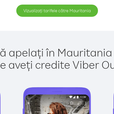
Vizualizați tarifele către Mauritania
ă apelați în Mauritania
e aveți credite Viber Out