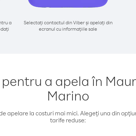
tru a
Selectați contactul din Viber și apelați din
edați
ecranul cu informațiile sale
entru a apela în Maur
Marino
e apelare la costuri mai mici. Alegeți una din opțiuni
tarife reduse: