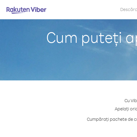
Descăr
Cum puteți a
Cu Vib
Apelați ori
Cumpărați pachete de cre