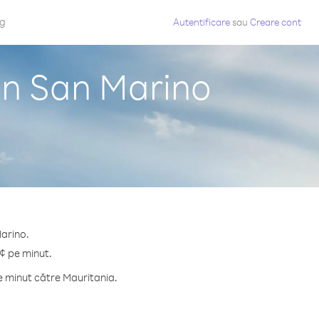
og
Autentificare
sau
Creare cont
in San Marino
Marino.
 ¢ pe minut.
e minut către Mauritania.