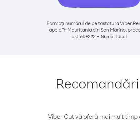
Formați numărul de pe tastatura Viber.
Pen
apela în Mauritania din San Marino, proc
astfel:
+
+
222
Număr local
Recomandări p
Viber Out vă oferă mai mult timp d