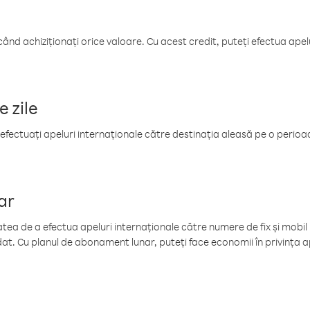
când achiziționați orice valoare. Cu acest credit, puteți efectua ape
e zile
efectuați apeluri internaționale către destinația aleasă pe o perioadă
ar
tea de a efectua apeluri internaționale către numere de fix și mobil la
at. Cu planul de abonament lunar, puteți face economii în privința ap