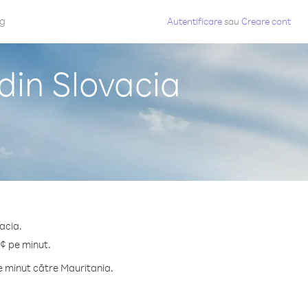
og
Autentificare
sau
Creare cont
din Slovacia
acia.
 ¢ pe minut.
e minut către Mauritania.