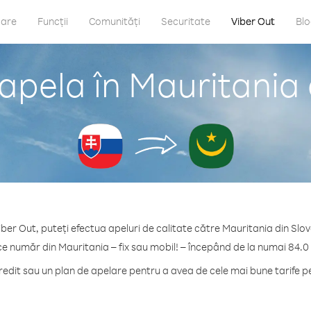
care
Funcții
Comunități
Securitate
Viber Out
Bl
apela în Mauritania 
iber Out, puteți efectua apeluri de calitate către Mauritania din Slov
ce număr din Mauritania – fix sau mobil! – începând de la numai 84.0
dit sau un plan de apelare pentru a avea de cele mai bune tarife p