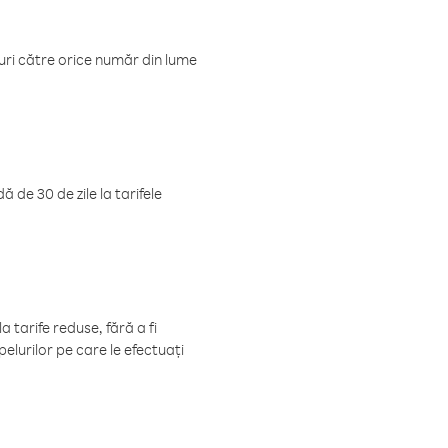
luri către orice număr din lume
 de 30 de zile la tarifele
 tarife reduse, fără a fi
elurilor pe care le efectuați