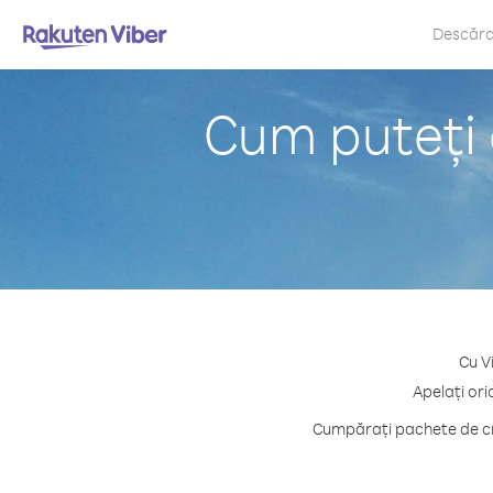
Descăr
Cum puteți 
Cu V
Apelați ori
Cumpărați pachete de cre