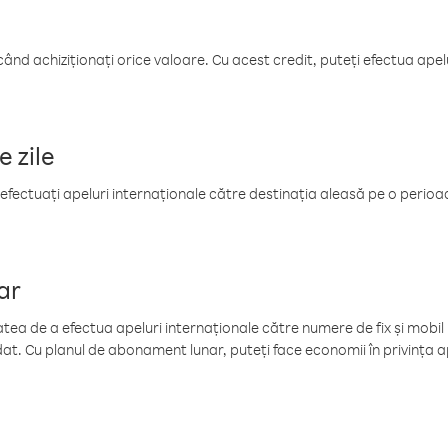
când achiziționați orice valoare. Cu acest credit, puteți efectua ape
e zile
efectuați apeluri internaționale către destinația aleasă pe o perioadă
ar
tea de a efectua apeluri internaționale către numere de fix și mobil la
at. Cu planul de abonament lunar, puteți face economii în privința ap