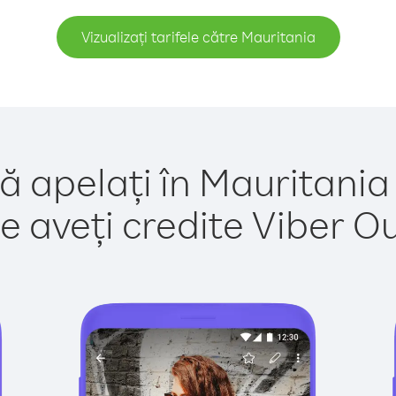
Vizualizați tarifele către Mauritania
ă apelați în Mauritania
e aveți credite Viber Out