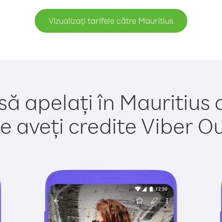
Vizualizați tarifele către Mauritius
să apelați în Mauritius 
e aveți credite Viber Out