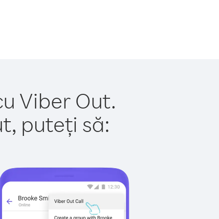
cu Viber Out.
, puteți să: