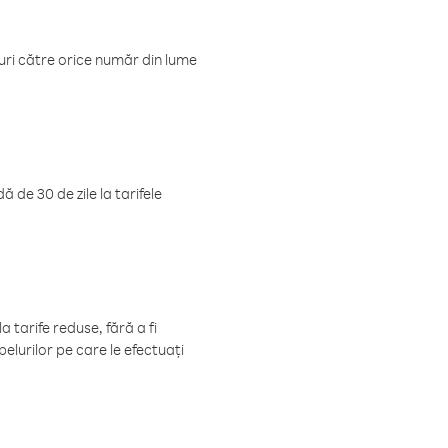
luri către orice număr din lume
 de 30 de zile la tarifele
 tarife reduse, fără a fi
elurilor pe care le efectuați