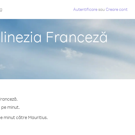
og
Autentificare
sau
Creare cont
olinezia Franceză
 Franceză.
¢ pe minut.
e minut către Mauritius.