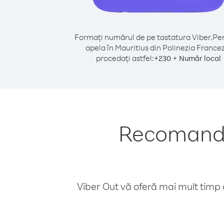
Formați numărul de pe tastatura Viber.
Pen
apela în Mauritius din Polinezia France
procedați astfel:
+
+
230
Număr local
Recomandăr
Viber Out vă oferă mai mult timp d