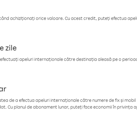
când achiziționați orice valoare. Cu acest credit, puteți efectua ape
e zile
efectuați apeluri internaționale către destinația aleasă pe o perioadă
ar
tea de a efectua apeluri internaționale către numere de fix și mobil la
at. Cu planul de abonament lunar, puteți face economii în privința ap