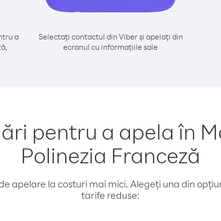
tru a
Selectați contactul din Viber și apelați din
ză,
ecranul cu informațiile sale
i pentru a apela în Ma
Polinezia Franceză
e apelare la costuri mai mici. Alegeți una din opțiuni
tarife reduse: