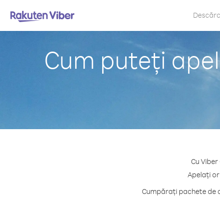
Descăr
Cum puteți apela
Cu Viber 
Apelați or
Cumpărați pachete de cr