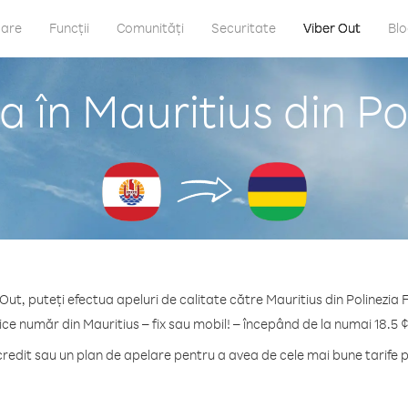
care
Funcții
Comunități
Securitate
Viber Out
Bl
 în Mauritius din P
Out, puteți efectua apeluri de calitate către Mauritius din Polinezia
ice număr din Mauritius – fix sau mobil! – începând de la numai 18.5 
edit sau un plan de apelare pentru a avea de cele mai bune tarife p