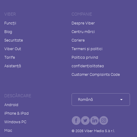
VIBER
COMPANIE
Funcții
Despre Viber
Blog
Centru mărci
Securitate
Cariere
Viber Out
Termeni și politici
Tarife
Politica privind
Asistență
confidențialitatea
Customer Complaints Code
DESCĂRCARE
Română
Android
iPhone & iPad
Windows PC
Mac
©
2026
Viber Media S.à r.l.