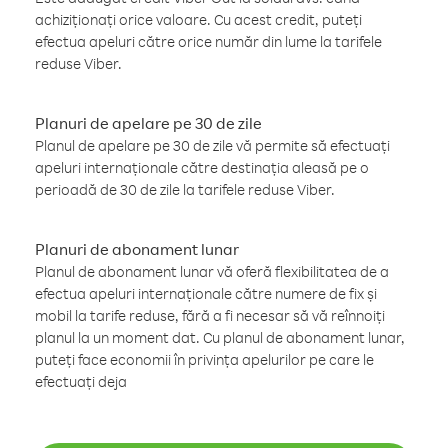
achiziționați orice valoare. Cu acest credit, puteți
efectua apeluri către orice număr din lume la tarifele
reduse Viber.
Planuri de apelare pe 30 de zile
Planul de apelare pe 30 de zile vă permite să efectuați
apeluri internaționale către destinația aleasă pe o
perioadă de 30 de zile la tarifele reduse Viber.
Planuri de abonament lunar
Planul de abonament lunar vă oferă flexibilitatea de a
efectua apeluri internaționale către numere de fix și
mobil la tarife reduse, fără a fi necesar să vă reînnoiți
planul la un moment dat. Cu planul de abonament lunar,
puteți face economii în privința apelurilor pe care le
efectuați deja