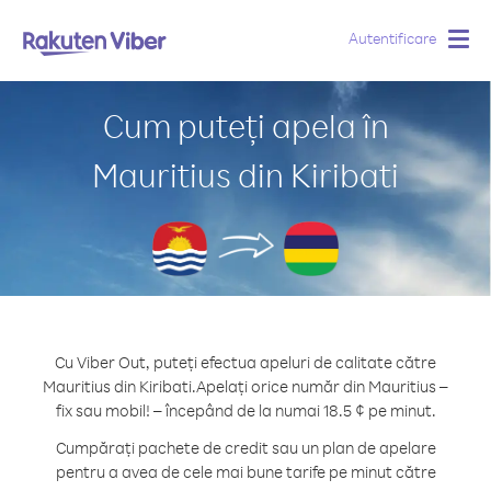
Autentificare
Togg
navig
Cum puteți apela în
Mauritius din Kiribati
Cu Viber Out, puteți efectua apeluri de calitate către
Mauritius din Kiribati.
Apelați orice număr din Mauritius –
fix sau mobil! – începând de la numai 18.5 ¢ pe minut.
Cumpărați pachete de credit sau un plan de apelare
pentru a avea de cele mai bune tarife pe minut către