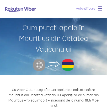
Autentificare
Togg
navig
Cum puteți apela în
Mauritius din Cetatea
Vaticanului
Cu Viber Out, puteți efectua apeluri de calitate către
Mauritius din Cetatea Vaticanului.
Apelați orice număr din
Mauritius – fix sau mobil! – începând de la numai 18.5 ¢ pe
minut.