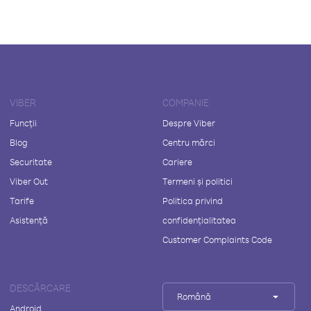
VIBER
COMPANIE
Funcții
Despre Viber
Blog
Centru mărci
Securitate
Cariere
Viber Out
Termeni și politici
Tarife
Politica privind
Asistență
confidențialitatea
Customer Complaints Code
DESCĂRCARE
Română
Android