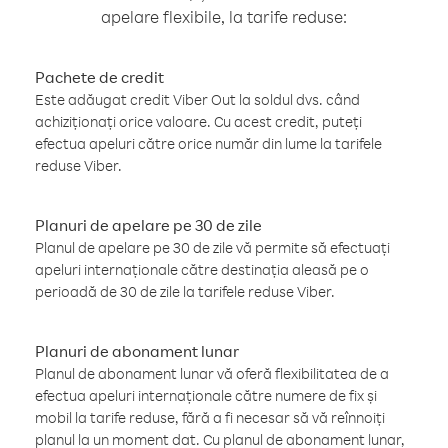
apelare flexibile, la tarife reduse:
Pachete de credit
Este adăugat credit Viber Out la soldul dvs. când
achiziționați orice valoare. Cu acest credit, puteți
efectua apeluri către orice număr din lume la tarifele
reduse Viber.
Planuri de apelare pe 30 de zile
Planul de apelare pe 30 de zile vă permite să efectuați
apeluri internaționale către destinația aleasă pe o
perioadă de 30 de zile la tarifele reduse Viber.
Planuri de abonament lunar
Planul de abonament lunar vă oferă flexibilitatea de a
efectua apeluri internaționale către numere de fix și
mobil la tarife reduse, fără a fi necesar să vă reînnoiți
planul la un moment dat. Cu planul de abonament lunar,