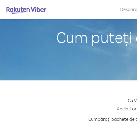
Descăr
Cum puteți 
Cu V
Apelați or
Cumpărați pachete de cr