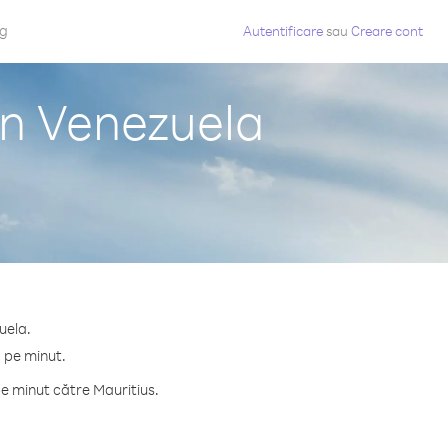
og
Autentificare
sau
Creare cont
in Venezuela
uela.
¢ pe minut.
e minut către Mauritius.