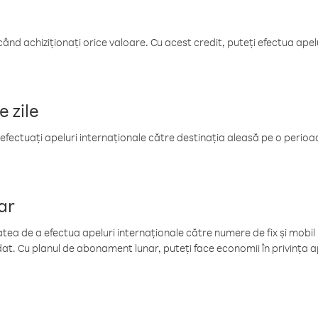
când achiziționați orice valoare. Cu acest credit, puteți efectua ape
e zile
efectuați apeluri internaționale către destinația aleasă pe o perioadă
ar
tea de a efectua apeluri internaționale către numere de fix și mobil la
at. Cu planul de abonament lunar, puteți face economii în privința ap