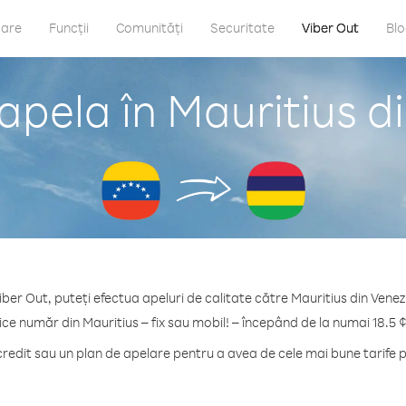
care
Funcții
Comunități
Securitate
Viber Out
Bl
apela în Mauritius d
iber Out, puteți efectua apeluri de calitate către Mauritius din Venez
ice număr din Mauritius – fix sau mobil! – începând de la numai 18.5 
edit sau un plan de apelare pentru a avea de cele mai bune tarife p