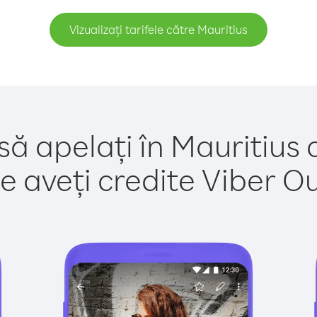
Vizualizați tarifele către Mauritius
să apelați în Mauritius 
e aveți credite Viber Out