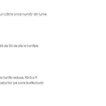
luri către orice număr din lume
 de 30 de zile la tarifele
 tarife reduse, fără a fi
elurilor pe care le efectuați