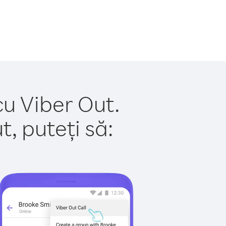
cu Viber Out.
, puteți să: