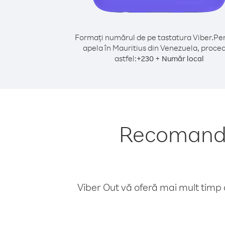
Formați numărul de pe tastatura Viber.
Pen
apela în Mauritius din Venezuela, proced
astfel:
+
+
230
Număr local
Recomandăr
Viber Out vă oferă mai mult timp d