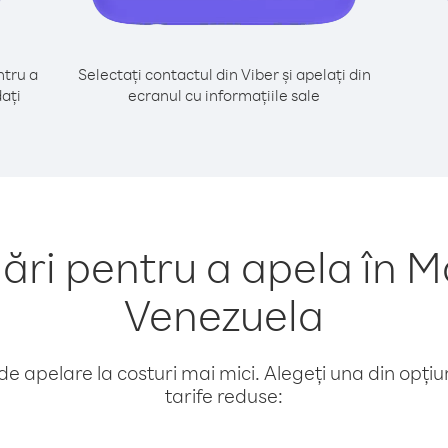
tru a
Selectați contactul din Viber și apelați din
ați
ecranul cu informațiile sale
i pentru a apela în Ma
Venezuela
e apelare la costuri mai mici. Alegeți una din opțiuni
tarife reduse: