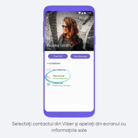
Selectați contactul din Viber și apelați din ecranul cu
informațiile sale