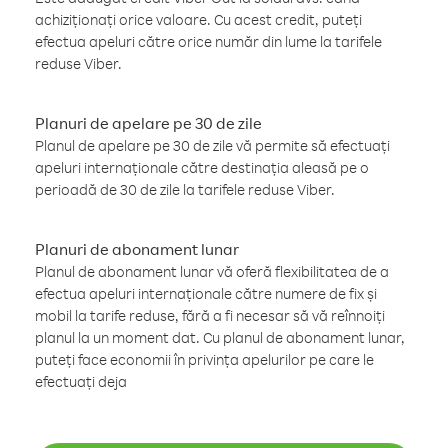
achiziționați orice valoare. Cu acest credit, puteți
efectua apeluri către orice număr din lume la tarifele
reduse Viber.
Planuri de apelare pe 30 de zile
Planul de apelare pe 30 de zile vă permite să efectuați
apeluri internaționale către destinația aleasă pe o
perioadă de 30 de zile la tarifele reduse Viber.
Planuri de abonament lunar
Planul de abonament lunar vă oferă flexibilitatea de a
efectua apeluri internaționale către numere de fix și
mobil la tarife reduse, fără a fi necesar să vă reînnoiți
planul la un moment dat. Cu planul de abonament lunar,
puteți face economii în privința apelurilor pe care le
efectuați deja