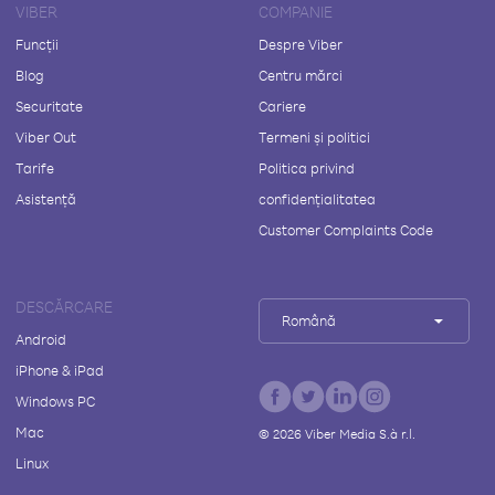
VIBER
COMPANIE
Funcții
Despre Viber
Blog
Centru mărci
Securitate
Cariere
Viber Out
Termeni și politici
Tarife
Politica privind
Asistență
confidențialitatea
Customer Complaints Code
DESCĂRCARE
Română
Android
iPhone & iPad
Windows PC
Mac
©
2026
Viber Media S.à r.l.
Linux