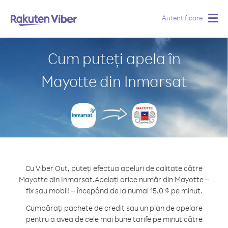
Autentificare
Togg
navig
Cum puteți apela în
Mayotte din Inmarsat
Cu Viber Out, puteți efectua apeluri de calitate către
Mayotte din Inmarsat.
Apelați orice număr din Mayotte –
fix sau mobil! – începând de la numai 15.0 ¢ pe minut.
Cumpărați pachete de credit sau un plan de apelare
pentru a avea de cele mai bune tarife pe minut către