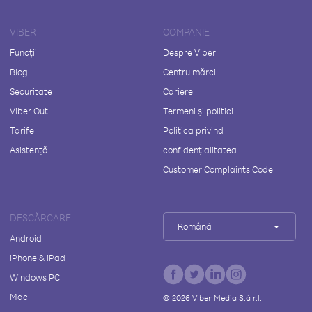
VIBER
COMPANIE
Funcții
Despre Viber
Blog
Centru mărci
Securitate
Cariere
Viber Out
Termeni și politici
Tarife
Politica privind
Asistență
confidențialitatea
Customer Complaints Code
DESCĂRCARE
Română
Android
iPhone & iPad
Windows PC
Mac
©
2026
Viber Media S.à r.l.