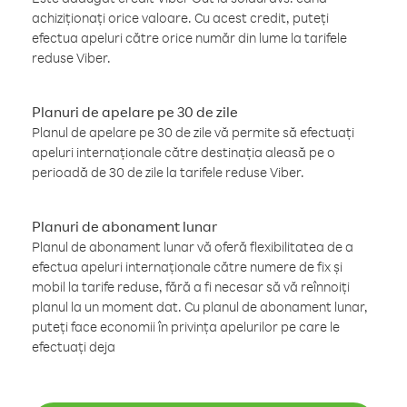
achiziționați orice valoare. Cu acest credit, puteți
efectua apeluri către orice număr din lume la tarifele
reduse Viber.
Planuri de apelare pe 30 de zile
Planul de apelare pe 30 de zile vă permite să efectuați
apeluri internaționale către destinația aleasă pe o
perioadă de 30 de zile la tarifele reduse Viber.
Planuri de abonament lunar
Planul de abonament lunar vă oferă flexibilitatea de a
efectua apeluri internaționale către numere de fix și
mobil la tarife reduse, fără a fi necesar să vă reînnoiți
planul la un moment dat. Cu planul de abonament lunar,
puteți face economii în privința apelurilor pe care le
efectuați deja